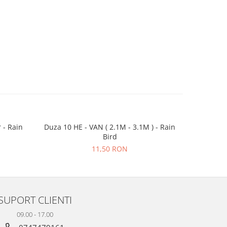
 - Rain
Duza 10 HE - VAN ( 2.1M - 3.1M ) - Rain
Aspersor r
-3 RON
Bird
11,50 RON
7
SUPORT CLIENTI
09.00 - 17.00