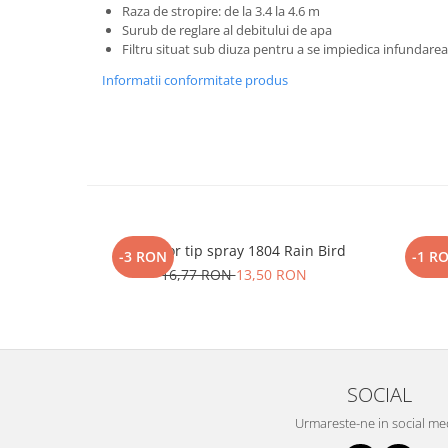
Raza de stropire: de la 3.4 la 4.6 m
Surub de reglare al debitului de apa
Filtru situat sub diuza pentru a se impiedica infundarea
Informatii conformitate produs
Aspersor tip spray 1804 Rain Bird
Cot FE
-3 RON
-1 R
16,77 RON
13,50 RON
SOCIAL
Urmareste-ne in social me