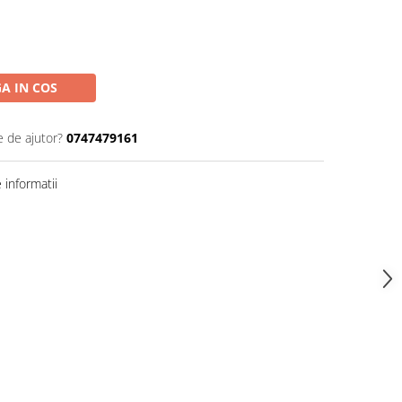
A IN COS
e de ajutor?
0747479161
informatii