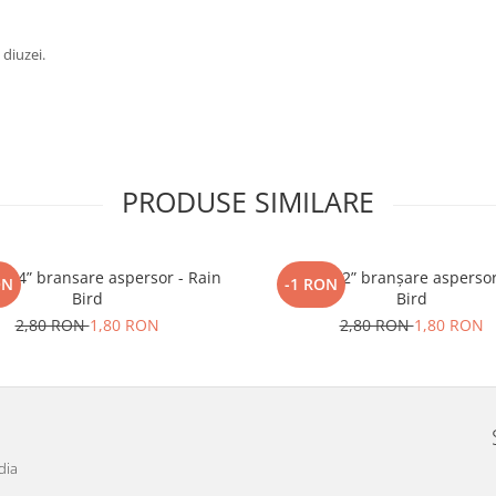
 diuzei.
PRODUSE SIMILARE
 3/4” bransare aspersor - Rain
Cot FE 1/2” branșare aspersor
ON
-1 RON
Bird
Bird
2,80 RON
1,80 RON
2,80 RON
1,80 RON
dia