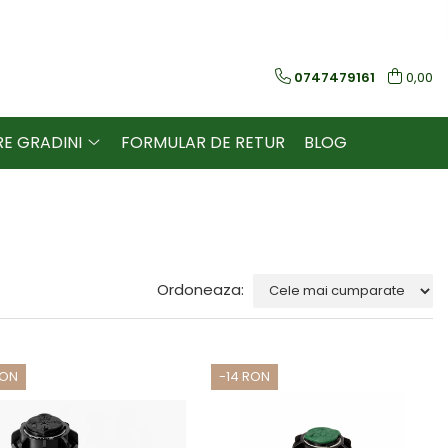
0747479161
0,00
RE GRADINI
FORMULAR DE RETUR
BLOG
Ordoneaza:
RON
-14 RON