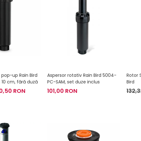
 pop-up Rain Bird
Aspersor rotativ Rain Bird 5004-
Rotor 
 10 cm, fără duză
PC-SAM, set duze inclus
Bird
10,50 RON
101,00 RON
132,