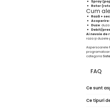
Spray (po
Rotor (rot
Cum aleg
Rază + sec
Acoperire
Duze
: duza
Debit/pre
Ai nevoie de
raza și duzele p
Aspersoarele R
programatoare,
categoria
Siste
FAQ
Ce sunt as
Ce tipuri 