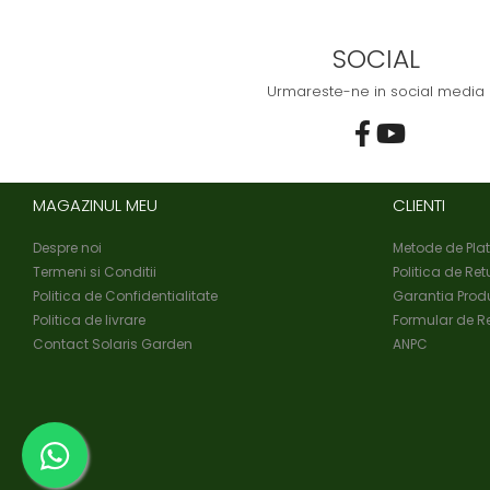
SOCIAL
Urmareste-ne in social media
MAGAZINUL MEU
CLIENTI
Despre noi
Metode de Pla
Termeni si Conditii
Politica de Ret
Politica de Confidentialitate
Garantia Prod
Politica de livrare
Formular de Re
Contact Solaris Garden
ANPC