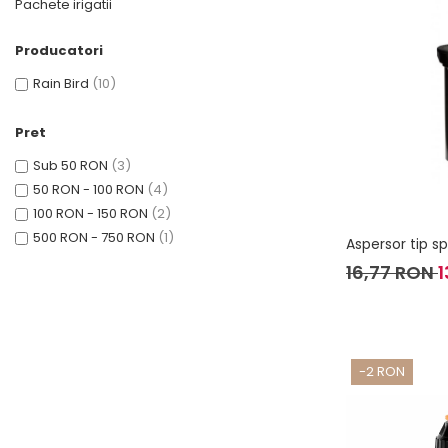
Pachete irigatii
Producatori
Rain Bird
(10)
Pret
Sub 50 RON
(3)
50 RON - 100 RON
(4)
100 RON - 150 RON
(2)
500 RON - 750 RON
(1)
Aspersor tip sp
16,77 RON
1
-2 RON