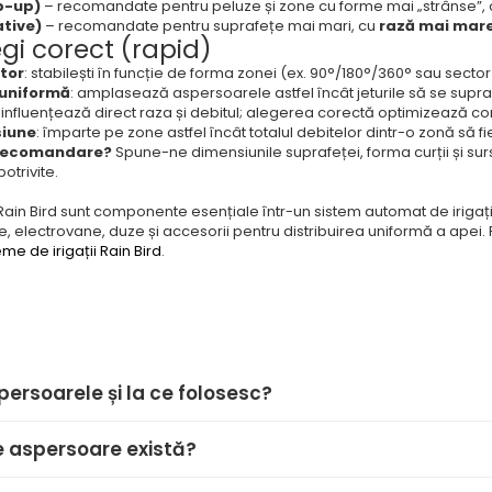
p-up)
– recomandate pentru peluze și zone cu forme mai „strânse”,
ative)
– recomandate pentru suprafețe mai mari, cu
rază mai mar
i corect (rapid)
tor
: stabilești în funcție de forma zonei (ex. 90°/180°/360° sau sector 
 uniformă
: amplasează aspersoarele astfel încât jeturile să se supr
 influențează direct raza și debitul; alegerea corectă optimizează c
siune
: împarte pe zone astfel încât totalul debitelor dintr-o zonă să fie 
 recomandare?
Spune-ne dimensiunile suprafeței, forma curții și sur
otrivite.
ain Bird sunt componente esențiale într-un sistem automat de irigați
 electrovane, duze și accesorii pentru distribuirea uniformă a ape
me de irigații Rain Bird
.
persoarele și la ce folosesc?
de aspersoare există?