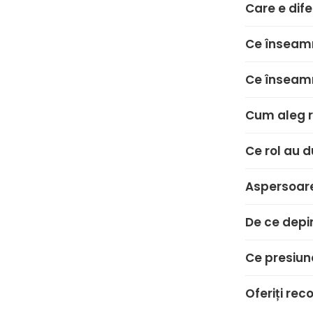
Care e dife
Ce înseam
Ce înseamn
Cum aleg r
Ce rol au 
Aspersoare
De ce depi
Ce presiun
Oferiți re