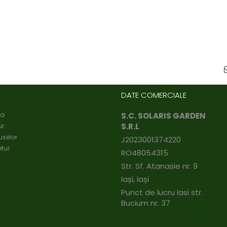
DATE COMERCIALE
ta
S.C. SOLARIS GARDEN
S.R.L
ur
uselor
J2023001374220
tur
RO48054315
Str. Sf. Atanasie nr. 9
Iași, Iași
Punct de lucru Iasi str.
Bucium nr. 37