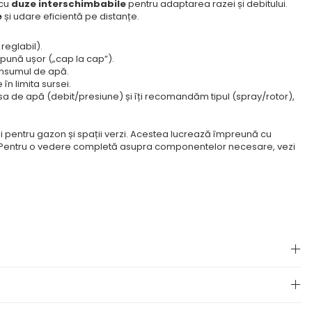
 cu
duze interschimbabile
pentru adaptarea razei și debitului.
e
și udare eficientă pe distanțe.
reglabil).
apună ușor („cap la cap”).
onsumul de apă.
în limita sursei.
sa de apă (debit/presiune) și îți recomandăm tipul (spray/rotor),
i pentru gazon și spații verzi. Acestea lucrează împreună cu
i. Pentru o vedere completă asupra componentelor necesare, vezi