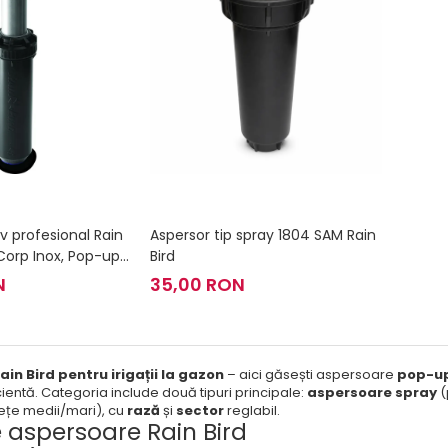
iv profesional Rain
Aspersor tip spray 1804 SAM Rain
Corp Inox, Pop-up
Bird
1.9 - 24.7 m
N
35,00 RON
in Bird pentru irigații la gazon
– aici găsești aspersoare
pop-u
cientă. Categoria include două tipuri principale:
aspersoare spray
(
ețe medii/mari), cu
rază
și
sector
reglabil.
e aspersoare Rain Bird