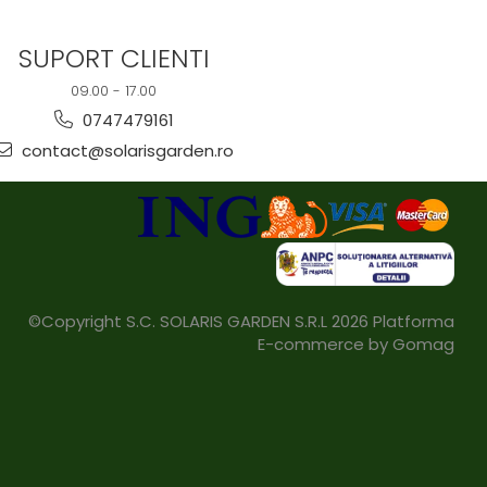
SUPORT CLIENTI
09.00 - 17.00
0747479161
contact@solarisgarden.ro
©Copyright S.C. SOLARIS GARDEN S.R.L 2026
Platforma
E-commerce by Gomag