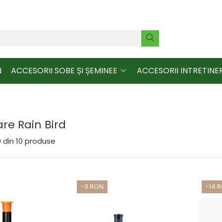
N
ACCESORII SOBE ȘI ȘEMINEE
ACCESORII INTRETINE
re Rain Bird
0
din
10
produse
-3 RON
-14 