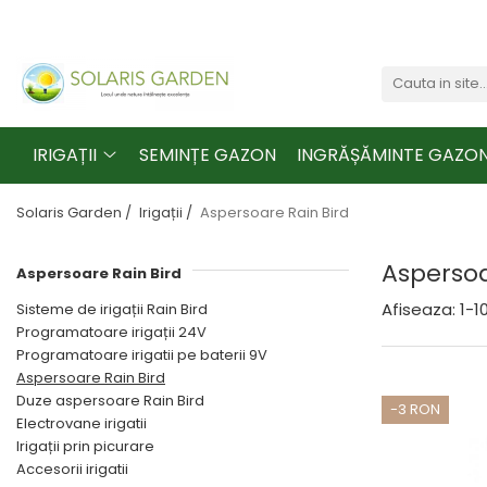
Irigații
Accesorii sobe și șeminee
Accesorii intretinere gradini
Sisteme de irigații Rain Bird
Uși seminee și cuptoare
Accesorii intretinere gradini
Programatoare irigații 24V
Aspersoare de grădină
IRIGAȚII
SEMINȚE GAZON
INGRĂȘĂMINTE GAZO
Programatoare irigatii pe
Furtunuri de grădină
baterii 9V
Solaris Garden /
Irigații /
Aspersoare Rain Bird
Aspersoare Rain Bird
Aspersoa
Duze aspersoare Rain Bird
Aspersoare Rain Bird
Electrovane irigatii
Afiseaza:
1-
1
Sisteme de irigații Rain Bird
Programatoare irigații 24V
Irigații prin picurare
Programatoare irigatii pe baterii 9V
Accesorii irigatii
Aspersoare Rain Bird
Duze aspersoare Rain Bird
Pachete irigatii
-3 RON
Electrovane irigatii
Irigații prin picurare
Accesorii irigatii