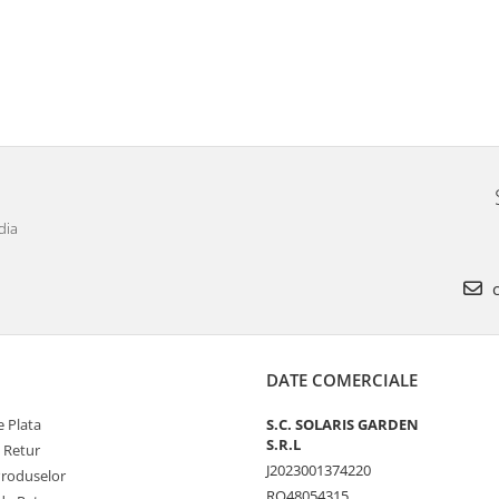
dia
c
DATE COMERCIALE
 Plata
S.C. SOLARIS GARDEN
S.R.L
e Retur
J2023001374220
Produselor
RO48054315