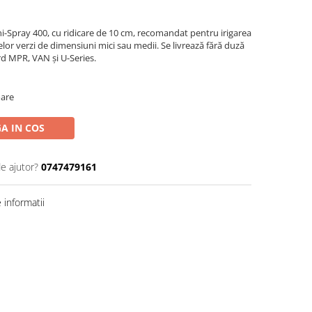
i-Spray 400, cu ridicare de 10 cm, recomandat pentru irigarea
nelor verzi de dimensiuni mici sau medii. Se livrează fără duză
rd MPR, VAN și U-Series.
oare
A IN COS
de ajutor?
0747479161
informatii