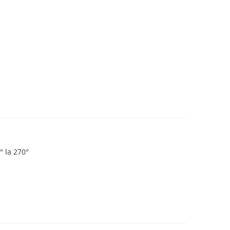
° la 270°