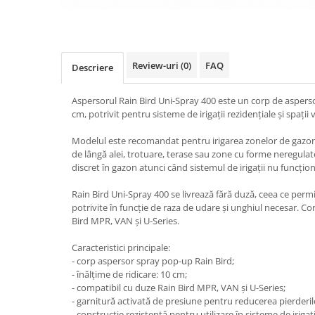
Review-uri
(0)
FAQ
Descriere
Aspersorul Rain Bird Uni-Spray 400 este un corp de asperso
cm, potrivit pentru sisteme de irigații rezidențiale și spații
Modelul este recomandat pentru irigarea zonelor de gazon, a 
de lângă alei, trotuare, terase sau zone cu forme neregulat
discret în gazon atunci când sistemul de irigații nu funcțio
Rain Bird Uni-Spray 400 se livrează fără duză, ceea ce perm
potrivite în funcție de raza de udare și unghiul necesar. C
Bird MPR, VAN și U-Series.
Caracteristici principale:
- corp aspersor spray pop-up Rain Bird;
- înălțime de ridicare: 10 cm;
- compatibil cu duze Rain Bird MPR, VAN și U-Series;
- garnitură activată de presiune pentru reducerea pierderil
- construcție rezistentă pentru utilizare în sisteme de irigați