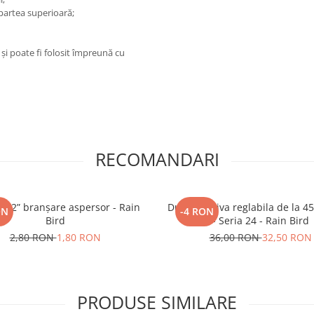
 partea superioară;
 și poate fi folosit împreună cu
RECOMANDARI
 1/2” branșare aspersor - Rain
Duza rotativa reglabila de la 45
ON
-4 RON
Bird
- Seria 24 - Rain Bird
2,80 RON
1,80 RON
36,00 RON
32,50 RON
PRODUSE SIMILARE