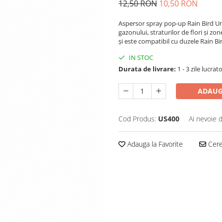
12,50 RON
10,50 RON
Aspersor spray pop-up Rain Bird Un
gazonului, straturilor de flori și zo
și este compatibil cu duzele Rain Bi
IN STOC
Durata de livrare:
1 - 3 zile lucrat
ADAUG
Cod Produs:
US400
Ai nevoie 
Adauga la Favorite
Cere 