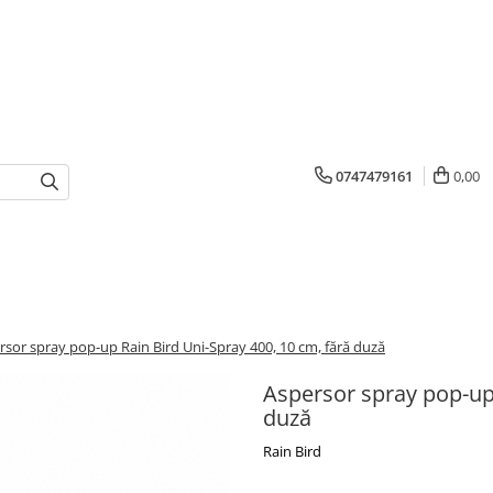
0747479161
0,00
rsor spray pop-up Rain Bird Uni-Spray 400, 10 cm, fără duză
Aspersor spray pop-up 
duză
Rain Bird