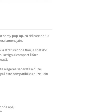
r spray pop-up, cu ridicare de 10
 verzi amenajate.
straturilor de flori, a spațiilor
e. Designul compact îl face
nează.
ite alegerea separată a duzei
orpul este compatibil cu duze Rain
or de apă;
i;