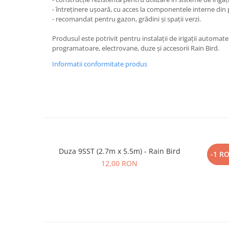
- întreținere ușoară, cu acces la componentele interne din
- recomandat pentru gazon, grădini și spații verzi.
Produsul este potrivit pentru instalații de irigații automate
programatoare, electrovane, duze și accesorii Rain Bird.
Informatii conformitate produs
Duza 9SST (2.7m x 5.5m) - Rain Bird
Cot FE
-1 R
12,00 RON