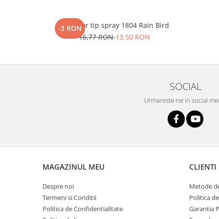
Aspersor tip spray 1804 Rain Bird
-3 RON
16,77 RON
13,50 RON
SOCIAL
Urmareste-ne in social me
MAGAZINUL MEU
CLIENTI
Despre noi
Metode de
Termeni si Conditii
Politica d
Politica de Confidentialitate
Garantia 