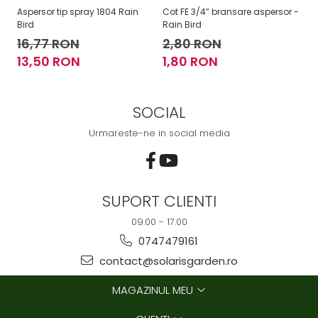
Aspersor tip spray 1804 Rain
Cot FE 3/4” bransare aspersor -
Co
Bird
Rain Bird
Ra
16,77 RON
2,80 RON
2
13,50 RON
1,80 RON
1
SOCIAL
Urmareste-ne in social media
SUPORT CLIENTI
09.00 - 17.00
0747479161
contact@solarisgarden.ro
MAGAZINUL MEU