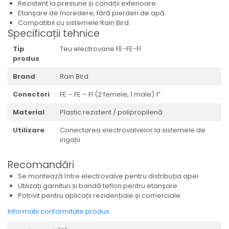
Rezistent la presiune și condiții exterioare
Etanșare de încredere, fără pierderi de apă
Compatibil cu sistemele Rain Bird
Specificații tehnice
Tip
Teu electrovane FE-FE-FI
produs
Brand
Rain Bird
Conectori
FE – FE – FI (2 femele, 1 male) 1”
Material
Plastic rezistent / polipropilenă
Utilizare
Conectarea electrovalvelor la sistemele de
irigații
Recomandări
Se montează între electrovalve pentru distribuția apei
Utilizați garnituri și bandă teflon pentru etanșare
Potrivit pentru aplicații rezidențiale și comerciale
Informatii conformitate produs