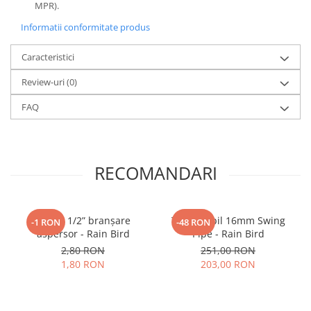
MPR).
Informatii conformitate produs
Caracteristici
Review-uri
(0)
FAQ
RECOMANDARI
Cot FE 1/2” branșare
Tub flexibil 16mm Swing
-1 RON
-48 RON
aspersor - Rain Bird
Pipe - Rain Bird
2,80 RON
251,00 RON
1,80 RON
203,00 RON