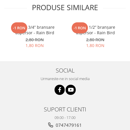
PRODUSE SIMILARE
Cot FE 3/4” bransare
Cot FE 1/2” branșare
-1 RON
-1 RON
aspersor - Rain Bird
aspersor - Rain Bird
2,80 RON
2,80 RON
1,80 RON
1,80 RON
SOCIAL
Urmareste-ne in social media
SUPORT CLIENTI
09.00 - 17.00
0747479161