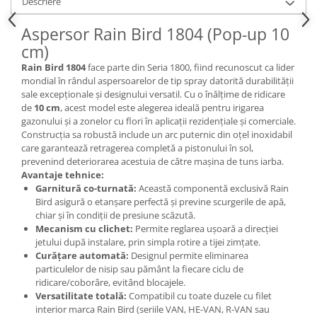
Descriere
Aspersor Rain Bird 1804 (Pop-up 10
cm)
Rain Bird 1804
face parte din Seria 1800, fiind recunoscut ca lider
mondial în rândul aspersoarelor de tip spray datorită durabilității
sale excepționale și designului versatil. Cu o înălțime de ridicare
de
10 cm
, acest model este alegerea ideală pentru irigarea
gazonului și a zonelor cu flori în aplicații rezidențiale și comerciale.
Construcția sa robustă include un arc puternic din oțel inoxidabil
care garantează retragerea completă a pistonului în sol,
prevenind deteriorarea acestuia de către mașina de tuns iarba.
Avantaje tehnice:
Garnitură co-turnată:
Această componentă exclusivă Rain
Bird asigură o etanșare perfectă și previne scurgerile de apă,
chiar și în condiții de presiune scăzută.
Mecanism cu clichet:
Permite reglarea ușoară a direcției
jetului după instalare, prin simpla rotire a tijei zimțate.
Curățare automată:
Designul permite eliminarea
particulelor de nisip sau pământ la fiecare ciclu de
ridicare/coborâre, evitând blocajele.
Versatilitate totală:
Compatibil cu toate duzele cu filet
interior marca Rain Bird (seriile VAN, HE-VAN, R-VAN sau