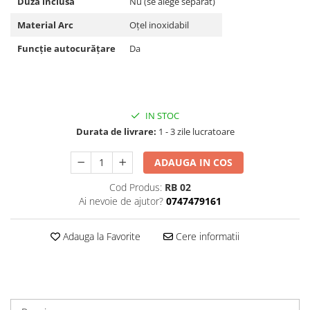
Duză inclusă
Nu (se alege separat)
Material Arc
Oțel inoxidabil
Funcție autocurățare
Da
IN STOC
Durata de livrare:
1 - 3 zile lucratoare
ADAUGA IN COS
Cod Produs:
RB 02
Ai nevoie de ajutor?
0747479161
Adauga la Favorite
Cere informatii