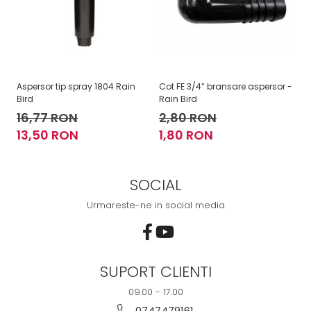
Aspersor tip spray 1804 Rain
Cot FE 3/4” bransare aspersor -
Co
Bird
Rain Bird
Ra
16,77 RON
2,80 RON
2
13,50 RON
1,80 RON
1
SOCIAL
Urmareste-ne in social media
SUPORT CLIENTI
09.00 - 17.00
0747479161