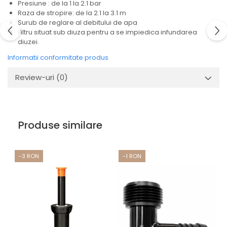
Presiune : de la 1 la 2.1 bar
Raza de stropire: de la 2.1 la 3.1 m
Surub de reglare al debitului de apa
Filtru situat sub diuza pentru a se impiedica infundarea
diuzei.
Informatii conformitate produs
Review-uri
(0)
Produse similare
-3 RON
-1 RON