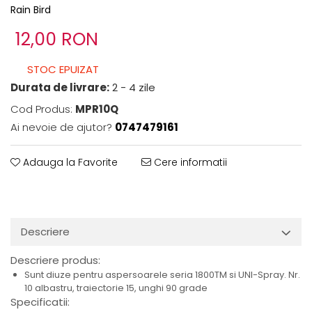
Rain Bird
12,00 RON
STOC EPUIZAT
Durata de livrare:
2 - 4 zile
Cod Produs:
MPR10Q
Ai nevoie de ajutor?
0747479161
Adauga la Favorite
Cere informatii
Descriere
Descriere produs:
Sunt diuze pentru aspersoarele seria 1800TM si UNI-Spray. Nr.
10 albastru, traiectorie 15, unghi 90 grade
Specificatii: