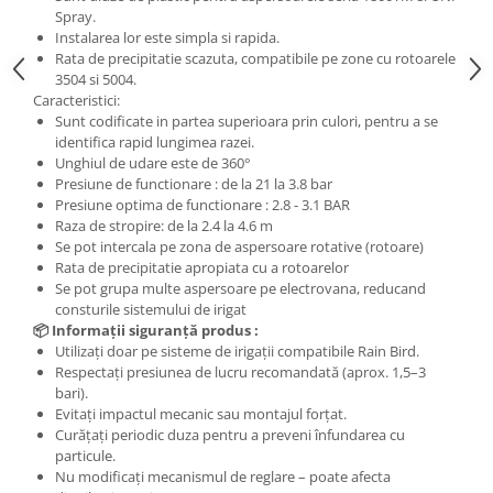
Spray.
Instalarea lor este simpla si rapida.
Rata de precipitatie scazuta, compatibile pe zone cu rotoarele
3504 si 5004.
Caracteristici:
Sunt codificate in partea superioara prin culori, pentru a se
identifica rapid lungimea razei.
Unghiul de udare este de 360°
Presiune de functionare : de la 21 la 3.8 bar
Presiune optima de functionare : 2.8 - 3.1 BAR
Raza de stropire: de la 2.4 la 4.6 m
Se pot intercala pe zona de aspersoare rotative (rotoare)
Rata de precipitatie apropiata cu a rotoarelor
Se pot grupa multe aspersoare pe electrovana, reducand
consturile sistemului de irigat
📦 Informații siguranță produs :
Utilizați doar pe sisteme de irigații compatibile Rain Bird.
Respectați presiunea de lucru recomandată (aprox. 1,5–3
bari).
Evitați impactul mecanic sau montajul forțat.
Curățați periodic duza pentru a preveni înfundarea cu
particule.
Nu modificați mecanismul de reglare – poate afecta