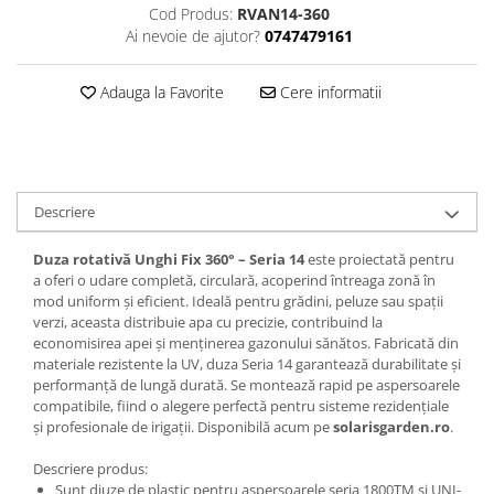
Cod Produs:
RVAN14-360
Ai nevoie de ajutor?
0747479161
Adauga la Favorite
Cere informatii
Descriere
Duza rotativă Unghi Fix 360° – Seria 14
este proiectată pentru
a oferi o udare completă, circulară, acoperind întreaga zonă în
mod uniform și eficient. Ideală pentru grădini, peluze sau spații
verzi, aceasta distribuie apa cu precizie, contribuind la
economisirea apei și menținerea gazonului sănătos. Fabricată din
materiale rezistente la UV, duza Seria 14 garantează durabilitate și
performanță de lungă durată. Se montează rapid pe aspersoarele
compatibile, fiind o alegere perfectă pentru sisteme rezidențiale
și profesionale de irigații. Disponibilă acum pe
solarisgarden.ro
.
Descriere produs:
Sunt diuze de plastic pentru aspersoarele seria 1800TM si UNI-