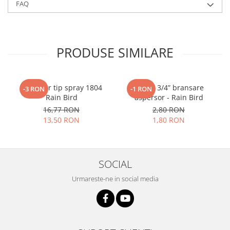
FAQ
PRODUSE SIMILARE
Aspersor tip spray 1804
Cot FE 3/4” bransare
-3 RON
-1 RON
Rain Bird
aspersor - Rain Bird
16,77 RON
2,80 RON
13,50 RON
1,80 RON
SOCIAL
Urmareste-ne in social media