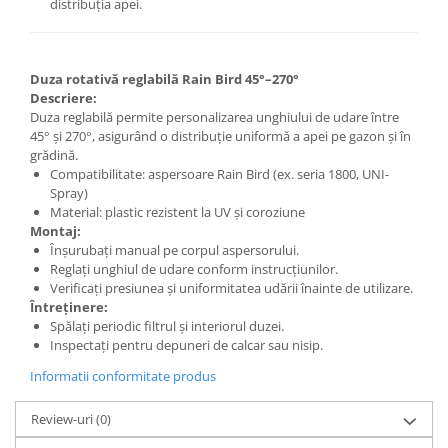
distribuția apei.
Duza rotativă reglabilă Rain Bird 45°–270°
Descriere:
Duza reglabilă permite personalizarea unghiului de udare între
45° și 270°, asigurând o distribuție uniformă a apei pe gazon și în
grădină.
Compatibilitate: aspersoare Rain Bird (ex. seria 1800, UNI-
Spray)
Material: plastic rezistent la UV și coroziune
Montaj:
Înșurubați manual pe corpul aspersorului.
Reglați unghiul de udare conform instrucțiunilor.
Verificați presiunea și uniformitatea udării înainte de utilizare.
Întreținere:
Spălați periodic filtrul și interiorul duzei.
Inspectați pentru depuneri de calcar sau nisip.
Informatii conformitate produs
Review-uri
(0)