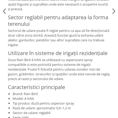
spații înguste și suprafețe unde este necesară o acoperire scurtă
și precisă.
Sector reglabil pentru adaptarea la forma
terenului
Sectorul de udare poate fi reglat pentru ca apa să fie direcționată
doar către zona dorită. Această funcție ajută la evitarea udării
aleilor, gardurilor, pereților sau altor suprafețe care nu trebuie
irigate.
Utilizare în sisteme de irigații rezidențiale
Duza Rain Bird 4-VAN se utilizează cu aspersoare spray
compatibile și este potrivită pentru sisteme de irigații
rezidențiale. Poate fi folosită pentru udarea zonelor mici de
gazon, grădinilor, straturilor și spațiilor unde este nevoie de reglaj
precis al razei și sectorului de udare.
Caracteristici principale
Brand: Rain Bird
Model: 4-VAN
Tip produs: duză pentru aspersor spray
Rază de udare: aproximativ 0,9–1,2 m
Sector de udare: reglabil
Serie: VAN