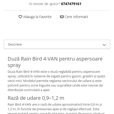
Ai nevoie de ajutor?
0747479161
Adauga la Favorite
Cere informatii
Descriere
Duză Rain Bird 4-VAN pentru aspersoare
spray
Duza Rain Bird 4-VAN este o duză reglabilă pentru aspersoare
spray, utilizată în sisteme de irigații pentru gazon, grădini și spații
verzi mici. Modelul permite reglarea sectorului de udare și este
potrivit pentru zone înguste sau suprafețe unde este nevoie de
distribuție controlată a apei.
Rază de udare 0,9–1,2 m
Rain Bird 4-VAN are o rază de udare aproximativă între 0,9 m și
1,2 m, în funcție de presiunea apei și de reglajul efectuat. Este
recomandată pentru zone foarte mici, margini de gazon, straturi,