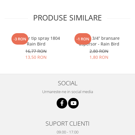
PRODUSE SIMILARE
Aspersor tip spray 1804
Cot FE 3/4” bransare
-3 RON
-1 RON
Rain Bird
aspersor - Rain Bird
16,77 RON
2,80 RON
13,50 RON
1,80 RON
SOCIAL
Urmareste-ne in social media
SUPORT CLIENTI
09.00 - 17.00