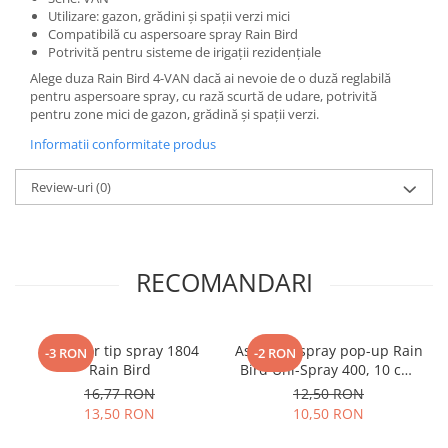
Utilizare: gazon, grădini și spații verzi mici
Compatibilă cu aspersoare spray Rain Bird
Potrivită pentru sisteme de irigații rezidențiale
Alege duza Rain Bird 4-VAN dacă ai nevoie de o duză reglabilă
pentru aspersoare spray, cu rază scurtă de udare, potrivită
pentru zone mici de gazon, grădină și spații verzi.
Informatii conformitate produs
Review-uri
(0)
RECOMANDARI
Aspersor tip spray 1804
Aspersor spray pop-up Rain
-3 RON
-2 RON
Rain Bird
Bird Uni-Spray 400, 10 cm,
fără duză
16,77 RON
12,50 RON
13,50 RON
10,50 RON