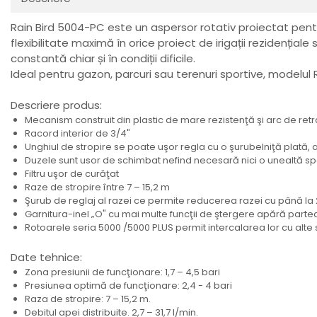
Rain Bird 5004-PC este un aspersor rotativ proiectat pentru 
flexibilitate maximă în orice proiect de irigații rezidenți
constantă chiar și în condiții dificile.
Ideal pentru gazon, parcuri sau terenuri sportive, modelu
Descriere produs:
Mecanism construit din plastic de mare rezistenţă şi arc de retr
Racord interior de 3/4"
Unghiul de stropire se poate uşor regla cu o şurubelniţă plată, atâ
Duzele sunt usor de schimbat nefind necesară nici o unealtă s
Filtru uşor de curăţat
Raze de stropire între 7 – 15,2 m
Şurub de reglaj al razei ce permite reducerea razei cu până l
Garnitura-inel „O" cu mai multe funcţii de ştergere apără partea
Rotoarele seria 5000 /5000 PLUS permit intercalarea lor cu alte 
Date tehnice:
Zona presiunii de funcţionare: 1,7 – 4,5 bari
Presiunea optimă de funcţionare: 2,4 - 4 bari
Raza de stropire: 7 – 15,2 m.
Debitul apei distribuite. 2,7 – 31,7 l/min.