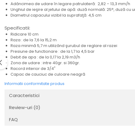
Adâncimea de udare în legare patrulateră: 2,82 – 13,3 mm/h
Unghiul de ieşire al jetului de apă: duză normală: 25°, duză cu u
Diametrul capacului vizibil la suprafaţă: 4,5 cm
Specificatii:
Ridicare 10 cm
Raza : de la 7,6 la 15,2 m
Raza minimă 5,7 m utilizând şurubul de reglare al razei
Presiune de functionare : de la 1,7 la 4,5 bar
Debit de apa : de la 0,17 la 2,19 m3/h
Zona de udare : intre 40gr. si 360gr.
Racord interior de 3/4"
Capac de cauciuc de culoare neagră
Informatii conformitate produs
Caracteristici
Review-uri
(0)
FAQ