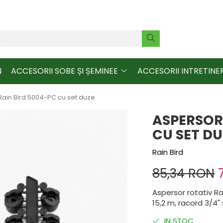
N
ACCESORII SOBE ȘI ȘEMINEE
ACCESORII INTRETINE
 Rain Bird 5004-PC cu set duze
ASPERSOR
CU SET DU
Rain Bird
85,34 RON
Aspersor rotativ Ra
15,2 m, racord 3/4" 
IN STOC