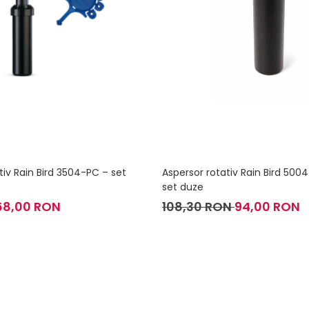
tiv Rain Bird 3504-PC – set
Aspersor rotativ Rain Bird 500
set duze
68,00 RON
108,30 RON
94,00 RON