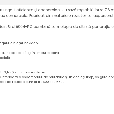
irigații eficiente și economice. Cu rază reglabilă între 7,6 m
ale sau comerciale. Fabricat din materiale rezistente, aspers
l Rain Bird 5004-PC combină tehnologia de ultimă generație c
agere din oţel inoxidabil
t în repaos cât şi în timpul stropirii
pecială
a 25%,fără schimbarea duzei
 interioară a aspersorului de murdărie şi, în acelaşi timp, asigură op
serii de rotoare cum ar fi 3500 sau 5500.