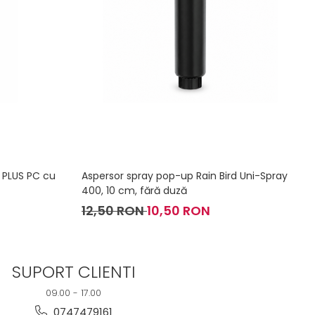
4 PLUS PC cu
Aspersor spray pop-up Rain Bird Uni-Spray
400, 10 cm, fără duză
12,50 RON
10,50 RON
SUPORT CLIENTI
09.00 - 17.00
0747479161