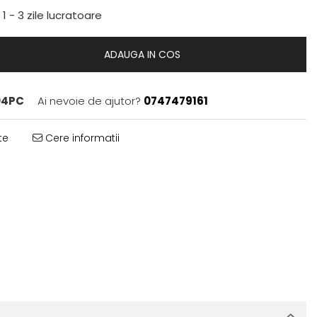
:
1 - 3 zile lucratoare
ADAUGA IN COS
04PC
Ai nevoie de ajutor?
0747479161
te
Cere informatii