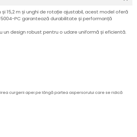
 și 15,2 m și unghi de rotație ajustabil, acest model oferă
orul 5004-PC garantează durabilitate și performanță
u un design robust pentru o udare uniformă și eficientă.
rirea curgerii apei pe lângă partea aspersorului care se ridică