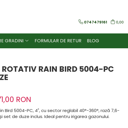
0747479161
0,00
RE GRADINI
FORMULAR DE RETUR
BLOG
 ROTATIV RAIN BIRD 5004-PC
ZE
71,00 RON
in Bird 5004-PC, 4", cu sector reglabil 40°-360°, rază 7,6-
și set de duze inclus. Ideal pentru irigarea gazonului.