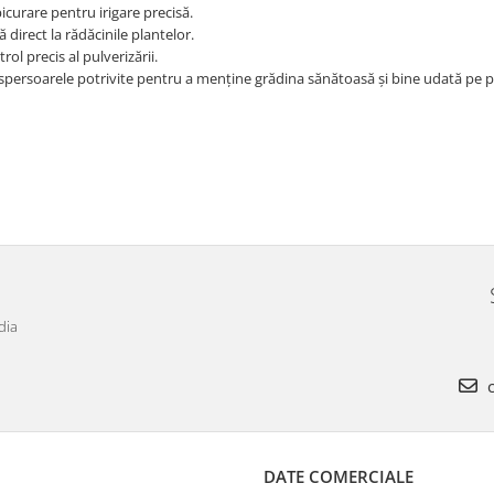
curare pentru irigare precisă.
 direct la rădăcinile plantelor.
ol precis al pulverizării.
e aspersoarele potrivite pentru a menține grădina sănătoasă și bine udată pe 
dia
c
DATE COMERCIALE