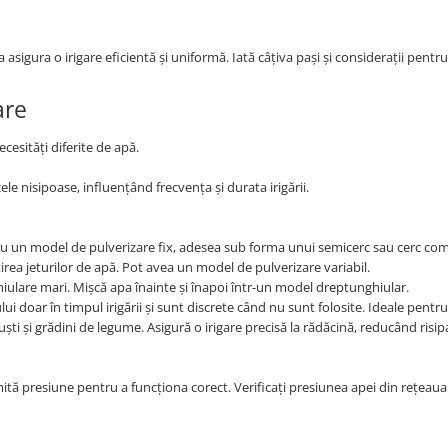
sigura o irigare eficientă și uniformă. Iată câțiva pași și considerații pentru
are
ecesități diferite de apă.
ele nisipoase, influențând frecvența și durata irigării.
Au un model de pulverizare fix, adesea sub forma unui semicerc sau cerc com
irea jeturilor de apă. Pot avea un model de pulverizare variabil.
lare mari. Mișcă apa înainte și înapoi într-un model dreptunghiular.
ui doar în timpul irigării și sunt discrete când nu sunt folosite. Ideale pentr
uști și grădini de legume. Asigură o irigare precisă la rădăcină, reducând risip
ă presiune pentru a funcționa corect. Verificați presiunea apei din rețeaua 