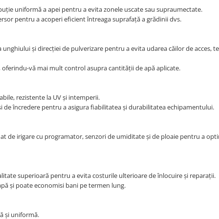
ibuție uniformă a apei pentru a evita zonele uscate sau supraumectate.
ersor pentru a acoperi eficient întreaga suprafață a grădinii dvs.
unghiului și direcției de pulverizare pentru a evita udarea căilor de acces, t
oferindu-vă mai mult control asupra cantității de apă aplicate.
ile, rezistente la UV și intemperii.
i de încredere pentru a asigura fiabilitatea și durabilitatea echipamentului.
t de irigare cu programator, senzori de umiditate și de ploaie pentru a opt
litate superioară pentru a evita costurile ulterioare de înlocuire și reparații.
pă și poate economisi bani pe termen lung.
ă și uniformă.