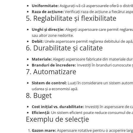
Uniformitate:
Asigurați-vă că aspersoarele oferă o distr
Raza de acțiune:
Verificați raza de acțiune a fiecărui asp
5. Reglabilitate și flexibilitate
Unghi și direcție:
Alegeți aspersoare care permit reglarea 
sau altor zone nedorite.
Debit:
Unele aspersoare permit reglarea debitului de apă, 
6. Durabilitate și calitate
Materiale:
Alegeți aspersoare fabricate din materiale durab
Branduri de încredere:
Investiți în branduri cunoscute ș
7. Automatizare
Sistem de control:
Luați în considerare un sistem automa
udarea și a economisi apă.
8. Buget
Cost inițial vs. durabilitate:
Investiți în aspersoare de ca
Eficiență:
Un sistem eficient poate reduce consumul de a
Exemplu de selecție
Gazon mare:
Aspersoare rotative pentru o acoperire larg