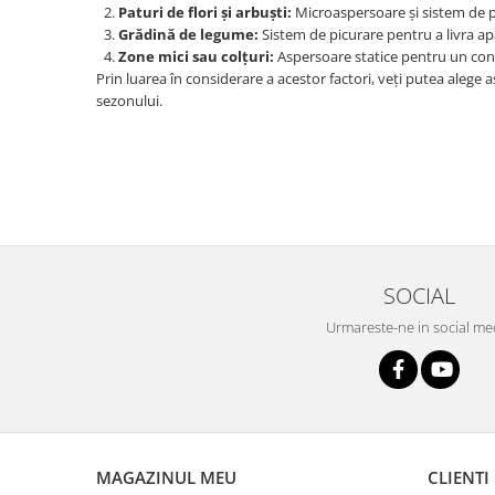
Paturi de flori și arbuști:
Microaspersoare și sistem de pi
Grădină de legume:
Sistem de picurare pentru a livra apă
Zone mici sau colțuri:
Aspersoare statice pentru un contr
Prin luarea în considerare a acestor factori, veți putea aleg
sezonului.
SOCIAL
Urmareste-ne in social me
MAGAZINUL MEU
CLIENTI