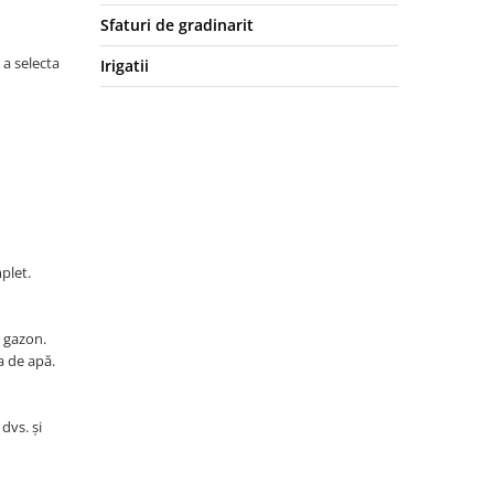
Sfaturi de gradinarit
 a selecta
Irigatii
plet.
u gazon.
a de apă.
dvs. și