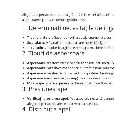
Alegerea aspersoarelor pentru grădină este esențială pentru a a
aspersoarele potrivite pentru grădina dvs.:
1. Determinați necesitățile de irig
Tipul plantelor:
Gazonul, flori, arbuști, legume, etc., au n
Suprafața:
Măsurați zona totală care necesită irigare.
Tipul solului:
Solurile argiloase rețin apa mai bine decât c
2. Tipuri de aspersoare
Aspersoare statice:
Ideale pentru zone mici sau medii. 
Aspersoare rotative:
Pot acoperi suprafețe mari prin rot
Aspersoare oscilante:
Bune pentru suprafețe dreptunghiu
Aspersoare subterane (pop-up):
Se ridică deasupra solul
Microaspersoare și picurare:
Pentru paturi de flori, arb
3. Presiunea apei
Verificați presiunea apei:
Aspersoarele necesită o anumit
alegeți aspersoare care se potrivesc cu aceasta.
4. Distribuția apei