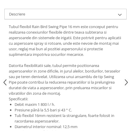
Descriere
Tubul flexibil Rain Bird Swing Pipe 16 mm este conceput pentru
realizarea conexiunilor flexibile dintre teava subterana si
aspersoarele din sistemele de irigatii. Este potrivit pentru aplicatii
cu aspersoare spray si rotoare, unde este nevoie de montaj mai
usor, reglaj mai bun al pozitiei aspersorului si protectie
suplimentara impotriva socurilor mecanice.
Datorita flexibilitatii sale, tubul permite pozitionarea
aspersoarelor in zone dificile, in jurul aleilor, bordurilor, teraselor
sau pe teren denivelat. Utilizarea unui ansamblu de tip Swing
Pipe poate contribui la reducerea reparatiilor si la prelungirea
duratei de viata a aspersoarelor, prin preluarea miscarilor si
vibratiilor din zona de montaj.
Specificatii:
Debit maxim 1 800 l / h.
Presiune până la 5,5 bari şi 43 ° C.
Tub flexibil 16mm rezistent la strangulare, foarte folosit in
racordarea aspersoarelor.
Diametrul interior nominal: 12,5 mm