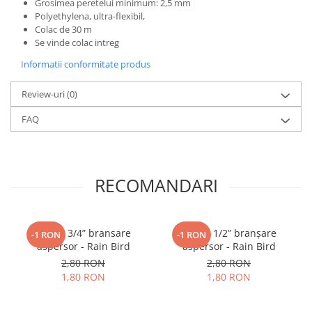
Grosimea peretelui minimum: 2,5 mm
Polyethylena, ultra-flexibil,
Colac de 30 m
Se vinde colac intreg
Informatii conformitate produs
Review-uri
(0)
FAQ
RECOMANDARI
Cot FE 3/4” bransare
Cot FE 1/2” branșare
-1 RON
-1 RON
aspersor - Rain Bird
aspersor - Rain Bird
2,80 RON
2,80 RON
1,80 RON
1,80 RON