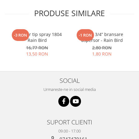
PRODUSE SIMILARE
Aspersor tip spray 1804
Cot FE 3/4” bransare
-3 RON
-1 RON
Rain Bird
aspersor - Rain Bird
16,77 RON
2,80 RON
13,50 RON
1,80 RON
SOCIAL
Urmareste-ne in social media
SUPORT CLIENTI
09.00 - 17.00