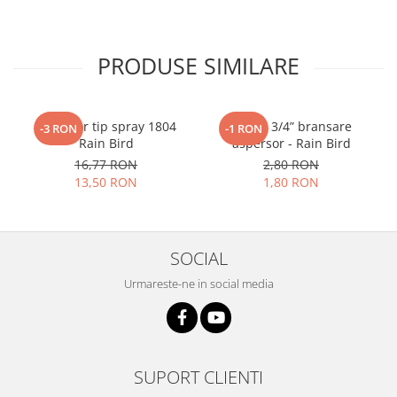
PRODUSE SIMILARE
Aspersor tip spray 1804
Cot FE 3/4” bransare
-3 RON
-1 RON
Rain Bird
aspersor - Rain Bird
16,77 RON
2,80 RON
13,50 RON
1,80 RON
SOCIAL
Urmareste-ne in social media
SUPORT CLIENTI