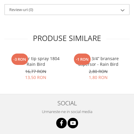
Review-uri
(0)
PRODUSE SIMILARE
Aspersor tip spray 1804
Cot FE 3/4” bransare
-3 RON
-1 RON
Rain Bird
aspersor - Rain Bird
16,77 RON
2,80 RON
13,50 RON
1,80 RON
SOCIAL
Urmareste-ne in social media