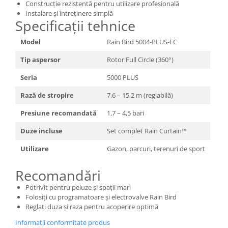
Construcție rezistentă pentru utilizare profesională
Instalare și întreținere simplă
Specificații tehnice
Model
Rain Bird 5004-PLUS-FC
Tip aspersor
Rotor Full Circle (360°)
Seria
5000 PLUS
Rază de stropire
7,6 – 15,2 m (reglabilă)
Presiune recomandată
1,7 – 4,5 bari
Duze incluse
Set complet Rain Curtain™
Utilizare
Gazon, parcuri, terenuri de sport
Recomandări
Potrivit pentru peluze și spații mari
Folosiți cu programatoare și electrovalve Rain Bird
Reglați duza și raza pentru acoperire optimă
Informatii conformitate produs