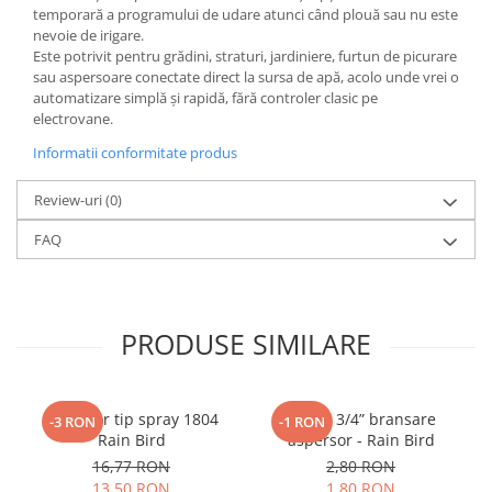
temporară a programului de udare atunci când plouă sau nu este
nevoie de irigare.
Este potrivit pentru grădini, straturi, jardiniere, furtun de picurare
sau aspersoare conectate direct la sursa de apă, acolo unde vrei o
automatizare simplă și rapidă, fără controler clasic pe
electrovane.
Informatii conformitate produs
Review-uri
(0)
FAQ
PRODUSE SIMILARE
Aspersor tip spray 1804
Cot FE 3/4” bransare
-3 RON
-1 RON
Rain Bird
aspersor - Rain Bird
16,77 RON
2,80 RON
13,50 RON
1,80 RON