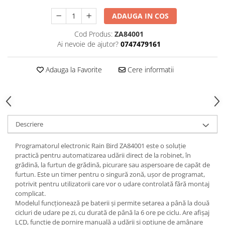
ADAUGA IN COS
Cod Produs:
ZA84001
Ai nevoie de ajutor?
0747479161
Adauga la Favorite
Cere informatii
Descriere
Programatorul electronic Rain Bird ZA84001 este o soluție
practică pentru automatizarea udării direct de la robinet, în
grădină, la furtun de grădină, picurare sau aspersoare de capăt de
furtun. Este un timer pentru o singură zonă, ușor de programat,
potrivit pentru utilizatorii care vor o udare controlată fără montaj
complicat.
Modelul funcționează pe baterii și permite setarea a până la două
cicluri de udare pe zi, cu durată de până la 6 ore pe ciclu. Are afișaj
LCD, funcție de pornire manuală a udării și opțiune de amânare