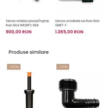
Senzor wireless ploaie/îngheț
Senzor umiditate sol Rain Bird
Rain Bird WR2RFC 868
SMRT-Y
900,00 RON
1.365,00 RON
Produse similare
-3 RON
-1 RON