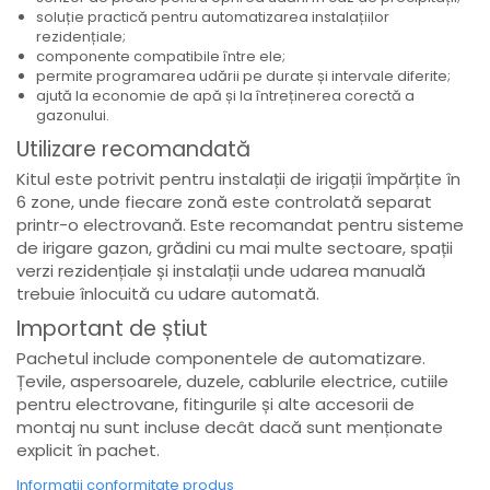
soluție practică pentru automatizarea instalațiilor
rezidențiale;
componente compatibile între ele;
permite programarea udării pe durate și intervale diferite;
ajută la economie de apă și la întreținerea corectă a
gazonului.
Utilizare recomandată
Kitul este potrivit pentru instalații de irigații împărțite în
6 zone, unde fiecare zonă este controlată separat
printr-o electrovană. Este recomandat pentru sisteme
de irigare gazon, grădini cu mai multe sectoare, spații
verzi rezidențiale și instalații unde udarea manuală
trebuie înlocuită cu udare automată.
Important de știut
Pachetul include componentele de automatizare.
Țevile, aspersoarele, duzele, cablurile electrice, cutiile
pentru electrovane, fitingurile și alte accesorii de
montaj nu sunt incluse decât dacă sunt menționate
explicit în pachet.
Informatii conformitate produs