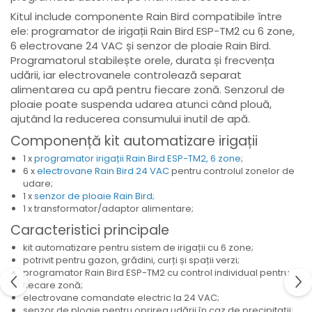
Kitul include componente Rain Bird compatibile între
ele: programator de irigații Rain Bird ESP-TM2 cu 6 zone,
6 electrovane 24 VAC și senzor de ploaie Rain Bird.
Programatorul stabilește orele, durata și frecvența
udării, iar electrovanele controlează separat
alimentarea cu apă pentru fiecare zonă. Senzorul de
ploaie poate suspenda udarea atunci când plouă,
ajutând la reducerea consumului inutil de apă.
Componență kit automatizare irigații
1 x
programator irigații Rain Bird ESP-TM2, 6 zone
;
6 x
electrovane Rain Bird 24 VAC
pentru controlul zonelor de
udare;
1 x
senzor de ploaie Rain Bird;
1 x transformator/adaptor alimentare;
Caracteristici principale
kit automatizare pentru sistem de irigații cu 6 zone;
potrivit pentru gazon, grădini, curți și spații verzi;
programator Rain Bird ESP-TM2 cu control individual pentru
fiecare zonă;
electrovane comandate electric la 24 VAC;
senzor de ploaie pentru oprirea udării în caz de precipitații;