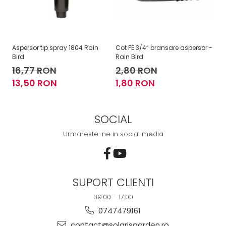
Aspersor tip spray 1804 Rain
Cot FE 3/4” bransare aspersor -
Co
Bird
Rain Bird
Ra
16,77 RON
2,80 RON
2
13,50 RON
1,80 RON
1
SOCIAL
Urmareste-ne in social media
SUPORT CLIENTI
09.00 - 17.00
0747479161
contact@solarisgarden.ro