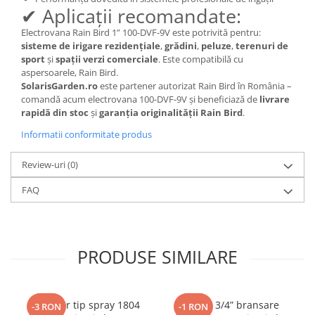
✔ Aplicații recomandate:
Electrovana Rain Bird 1” 100-DVF-9V este potrivită pentru:
sisteme de irigare rezidențiale
,
grădini
,
peluze
,
terenuri de
sport
și
spații verzi comerciale
. Este compatibilă cu
aspersoarele, Rain Bird.
SolarisGarden.ro
este partener autorizat Rain Bird în România –
comandă acum electrovana 100-DVF-9V și beneficiază de
livrare
rapidă din stoc
și
garanția originalității Rain Bird
.
Informatii conformitate produs
Review-uri
(0)
FAQ
PRODUSE SIMILARE
Aspersor tip spray 1804
Cot FE 3/4” bransare
-3 RON
-1 RON