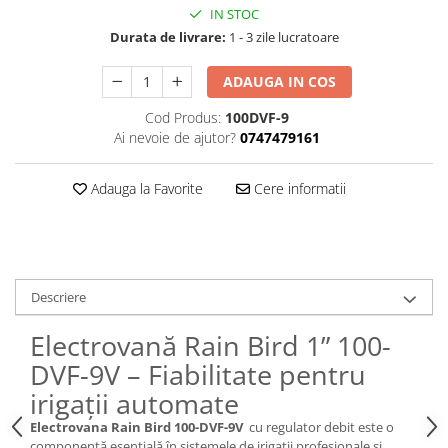
IN STOC
Durata de livrare:
1 - 3 zile lucratoare
ADAUGA IN COS
Cod Produs:
100DVF-9
Ai nevoie de ajutor?
0747479161
Adauga la Favorite
Cere informatii
Descriere
Electrovană Rain Bird 1” 100-
DVF-9V – Fiabilitate pentru
irigații automate
Electrovana Rain Bird 100-DVF-9V
cu regulator debit este o
componentă esențială în sistemele de irigații profesionale și