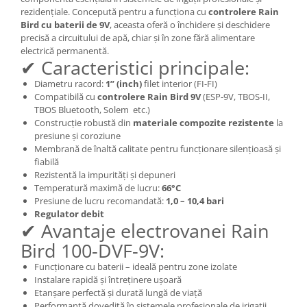
rezidențiale. Concepută pentru a funcționa cu
controlere Rain
Bird cu baterii de 9V
, aceasta oferă o închidere și deschidere
precisă a circuitului de apă, chiar și în zone fără alimentare
electrică permanentă.
✔ Caracteristici principale:
Diametru racord:
1” (inch)
filet interior (FI-FI)
Compatibilă cu
controlere Rain Bird 9V
(ESP-9V, TBOS-II,
TBOS Bluetooth, Solem etc.)
Construcție robustă din
materiale compozite rezistente
la
presiune și coroziune
Membrană de înaltă calitate pentru funcționare silențioasă și
fiabilă
Rezistentă la impurități și depuneri
Temperatură maximă de lucru:
66°C
Presiune de lucru recomandată:
1,0 – 10,4 bari
Regulator debit
✔ Avantaje electrovanei Rain
Bird 100-DVF-9V:
Funcționare cu baterii – ideală pentru zone izolate
Instalare rapidă și întreținere ușoară
Etanșare perfectă și durată lungă de viață
Performanță dovedită în sistemele profesionale de irigații