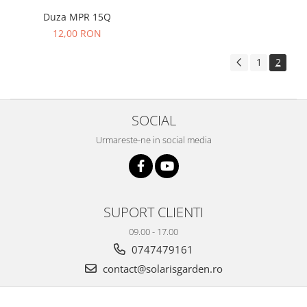
Duza MPR 15Q
12,00 RON
1
2
SOCIAL
Urmareste-ne in social media
SUPORT CLIENTI
09.00 - 17.00
0747479161
contact@solarisgarden.ro