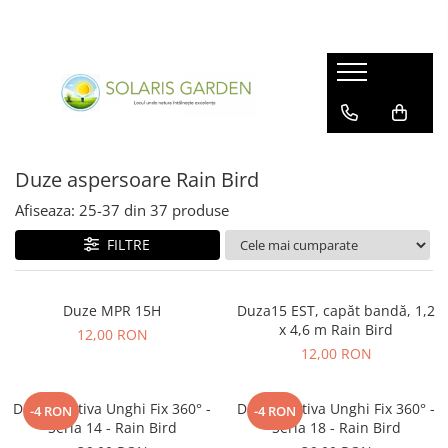
Irigații
Accesorii sobe și șeminee
Accesorii intretinere gradini
Sisteme de irigații Rain Bird
Uși seminee și cuptoare
Accesorii intretinere gradini
Programatoare irigații 24V
Aspersoare de grădină
Programatoare irigatii pe baterii
Furtunuri de grădină
Duze aspersoare Rain Bird
9V
Afiseaza:
25-
37
din
37
produse
Aspersoare Rain Bird
FILTRE
Duze aspersoare Rain Bird
Electrovane irigatii
Duze MPR 15H
Duza15 EST, capăt bandă, 1,2
Irigații prin picurare
x 4,6 m Rain Bird
12,00 RON
Accesorii irigatii
12,00 RON
Pachete irigatii
Duza rotativa Unghi Fix 360° -
Duza rotativa Unghi Fix 360° -
-4 RON
-4 RON
Seria 14 - Rain Bird
Seria 18 - Rain Bird