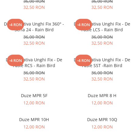
36,00 RON
36,00 RON
32,50 RON
32,50 RON
Duza rotativa Unghi Fix 360° -
Duza rotativa Unghi Fix - De
-4 RON
-4 RON
Seria 24 - Rain Bird
Fasie LCS - Rain Bird
36,00 RON
36,00 RON
32,50 RON
32,50 RON
Duza rotativa Unghi Fix - De
Duza rotativa Unghi Fix - De
-4 RON
-4 RON
Fasie RCS - Rain Bird
Fasie SST -Rain Bird
36,00 RON
36,00 RON
32,50 RON
32,50 RON
Duze MPR 5F
Duze MPR 8 H
12,00 RON
12,00 RON
Duze MPR 10H
Duze MPR 10Q
12,00 RON
12,00 RON