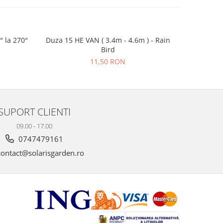
° la 270°
Duza 15 HE VAN ( 3.4m - 4.6m ) - Rain
Duza 18
Bird
11,50 RON
SUPORT CLIENTI
09.00 - 17.00
0747479161
ontact@solarisgarden.ro