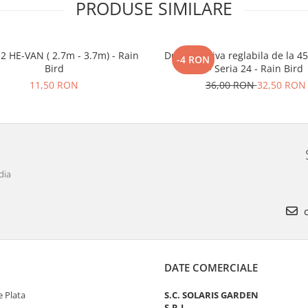
PRODUSE SIMILARE
2 HE-VAN ( 2.7m - 3.7m) - Rain
Duza rotativa reglabila de la 45
-4 RON
Bird
- Seria 24 - Rain Bird
11,50 RON
36,00 RON
32,50 RON
dia
c
DATE COMERCIALE
 Plata
S.C. SOLARIS GARDEN
S.R.L