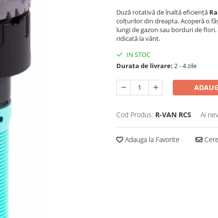
Duză rotativă de înaltă eficiență
Ra
colțurilor din dreapta. Acoperă o fâ
lungi de gazon sau borduri de flori.
ridicată la vânt.
IN STOC
Durata de livrare:
2 - 4 zile
ADAUG
Cod Produs:
R-VAN RCS
Ai ne
Adauga la Favorite
Cere 