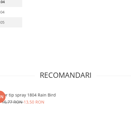
,04
,04
,05
RECOMANDARI
rsor tip spray 1804 Rain Bird
ON
16,77 RON
13,50 RON