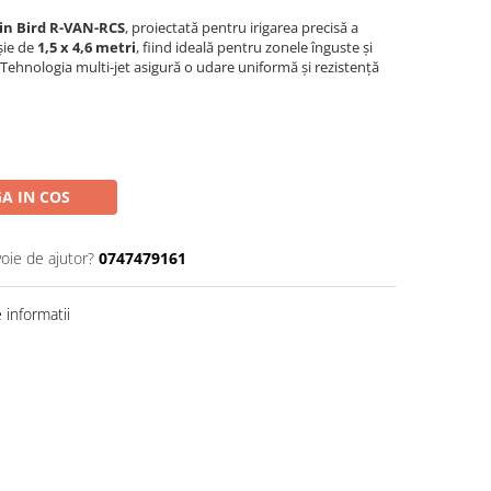
in Bird R-VAN-RCS
, proiectată pentru irigarea precisă a
șie de
1,5 x 4,6 metri
, fiind ideală pentru zonele înguste și
 Tehnologia multi-jet asigură o udare uniformă și rezistență
A IN COS
voie de ajutor?
0747479161
informatii