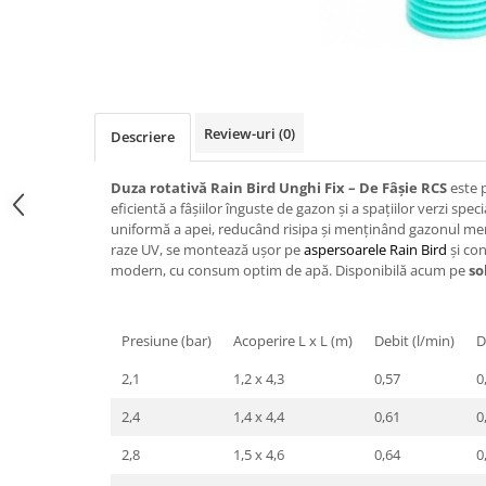
Review-uri
(0)
Descriere
Duza rotativă Rain Bird Unghi Fix – De Fâșie RCS
este p
eficientă a fâșiilor înguste de gazon și a spațiilor verzi speci
uniformă a apei, reducând risipa și menținând gazonul mereu
raze UV, se montează ușor pe
aspersoarele Rain Bird
și con
modern, cu consum optim de apă. Disponibilă acum pe
so
Presiune (bar)
Acoperire L x L (m)
Debit (l/min)
D
2,1
1,2 x 4,3
0,57
0
2,4
1,4 x 4,4
0,61
0
2,8
1,5 x 4,6
0,64
0