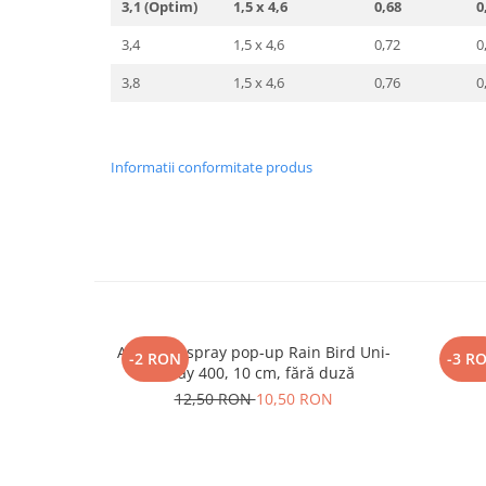
3,1 (Optim)
1,5 x 4,6
0,68
0
3,4
1,5 x 4,6
0,72
0
3,8
1,5 x 4,6
0,76
0
Informatii conformitate produs
Aspersor spray pop-up Rain Bird Uni-
Aspe
-2 RON
-3 R
Spray 400, 10 cm, fără duză
12,50 RON
10,50 RON