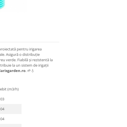
roiectată pentru irigarea
ale. Asigură o distribuție
 verde. Fiabilă și rezistentă la
tribuie la un sistem de irigații
larisgarden.ro
. 🌱💧
ebit (m3/h)
,03
,04
,04