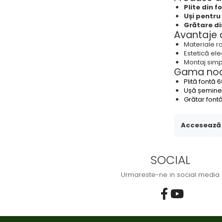
Plite din f
Uși pentr
Grătare di
Avantaje a
Materiale ro
Estetică el
Montaj simpl
Gama noa
Plită fontă
Ușă șemin
Grătar font
Accesează a
SOCIAL
Urmareste-ne in social media