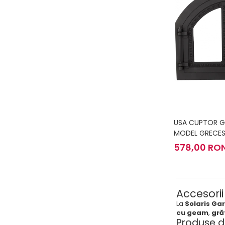
USA CUPTOR G
MODEL GRECE
578,00 RO
Accesorii
La
Solaris Ga
cu geam
,
gră
Produse d