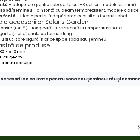
ontă
– adaptoare pentru sobe, plite cu 1–3 ochiuri, modele cu ramă.
u sobă/șemineu
– din fontă cu geam termorezistent, modele clasice
n fontă
– ideale pentru îndepărtarea cenușii din focarul sobei.
le accesoriilor Solaris Garden
buste (fontă) – longevități și rezistență la temperaturi înalte.
egantă și funcțională pe termen lung.
u și utilizare sigură în orice tip de sobă sau șemineu.
stră de produse
 680 × 520 mm
eu cu geam
ă pentru cenușar
ccesorii de calitate pentru soba sau șemineul tău și comand