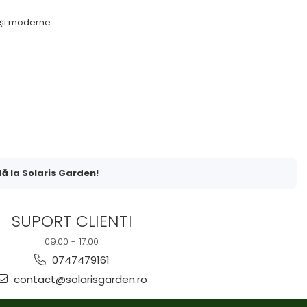
 și moderne.
ă la Solaris Garden!
SUPORT CLIENTI
09.00 - 17.00
0747479161
contact@solarisgarden.ro