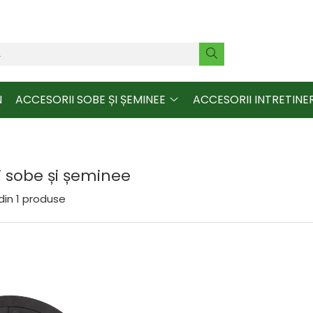
N
ACCESORII SOBE ȘI ȘEMINEE
ACCESORII INTRETINE
i sobe și șeminee
din
1
produse