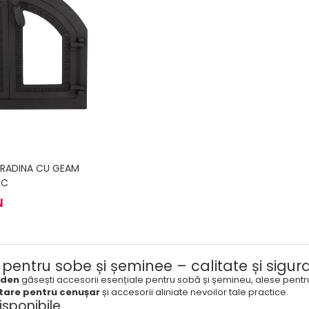
RADINA CU GEAM
SC
N
 pentru sobe și șeminee – calitate și sigura
rden
găsești accesorii esențiale pentru sobă și șemineu, alese pent
tare pentru cenușar
și accesorii aliniate nevoilor tale practice.
isponibile