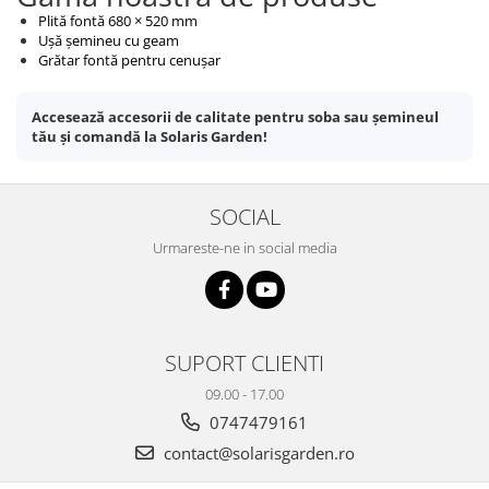
Plită fontă 680 × 520 mm
Ușă șemineu cu geam
Grătar fontă pentru cenușar
Accesează accesorii de calitate pentru soba sau șemineul
tău și comandă la Solaris Garden!
SOCIAL
Urmareste-ne in social media
SUPORT CLIENTI
09.00 - 17.00
0747479161
contact@solarisgarden.ro