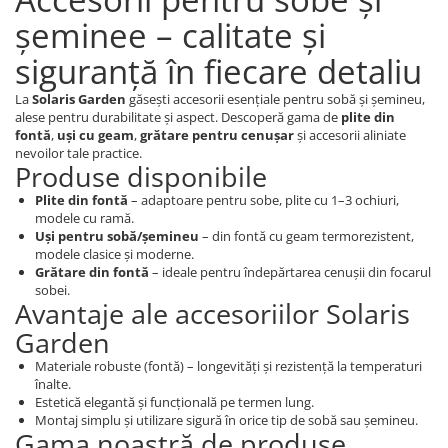
șeminee – calitate și
siguranță în fiecare detaliu
La
Solaris Garden
găsești accesorii esențiale pentru sobă și șemineu,
alese pentru durabilitate și aspect. Descoperă gama de
plite din
fontă
,
uși cu geam
,
grătare pentru cenușar
și accesorii aliniate
nevoilor tale practice.
Produse disponibile
Plite din fontă
– adaptoare pentru sobe, plite cu 1–3 ochiuri,
modele cu ramă.
Uși pentru sobă/șemineu
– din fontă cu geam termorezistent,
modele clasice și moderne.
Grătare din fontă
– ideale pentru îndepărtarea cenușii din focarul
sobei.
Avantaje ale accesoriilor Solaris
Garden
Materiale robuste (fontă) – longevități și rezistență la temperaturi
înalte.
Estetică elegantă și funcțională pe termen lung.
Montaj simplu și utilizare sigură în orice tip de sobă sau șemineu.
Gama noastră de produse