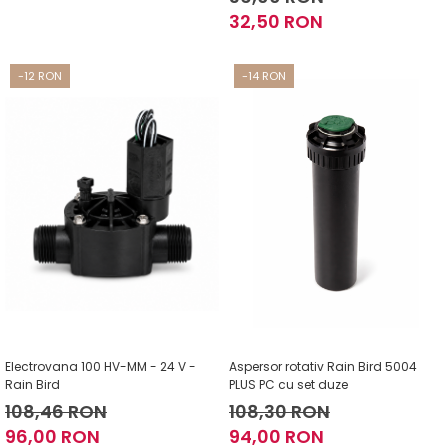
32,50 RON
-12 RON
-14 RON
Electrovana 100 HV-MM - 24 V -
Aspersor rotativ Rain Bird 5004
Rain Bird
PLUS PC cu set duze
108,46 RON
108,30 RON
96,00 RON
94,00 RON