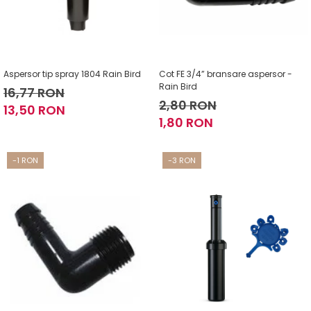
Aspersor tip spray 1804 Rain Bird
Cot FE 3/4” bransare aspersor -
Rain Bird
16,77 RON
2,80 RON
13,50 RON
1,80 RON
-1 RON
-3 RON