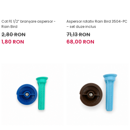
Cot FE 1/2” branșare aspersor -
Aspersor rotativ Rain Bird 3504-PC
Rain Bird
– set duze inclus
2,80 RON
71,13 RON
1,80 RON
68,00 RON