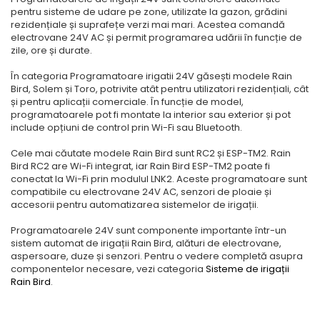
pentru sisteme de udare pe zone, utilizate la gazon, grădini
rezidențiale și suprafețe verzi mai mari. Acestea comandă
electrovane 24V AC și permit programarea udării în funcție de
zile, ore și durate.
În categoria Programatoare irigatii 24V găsești modele Rain
Bird, Solem și Toro, potrivite atât pentru utilizatori rezidențiali, cât
și pentru aplicații comerciale. În funcție de model,
programatoarele pot fi montate la interior sau exterior și pot
include opțiuni de control prin Wi-Fi sau Bluetooth.
Cele mai căutate modele Rain Bird sunt RC2 și ESP-TM2. Rain
Bird RC2 are Wi-Fi integrat, iar Rain Bird ESP-TM2 poate fi
conectat la Wi-Fi prin modulul LNK2. Aceste programatoare sunt
compatibile cu electrovane 24V AC, senzori de ploaie și
accesorii pentru automatizarea sistemelor de irigații.
Programatoarele 24V sunt componente importante într-un
sistem automat de irigații Rain Bird, alături de electrovane,
aspersoare, duze și senzori. Pentru o vedere completă asupra
componentelor necesare, vezi categoria
Sisteme de irigații
Rain Bird
.