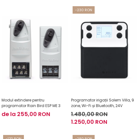
-230 RON
Modul extindere pentru
Programator irigații Solem Villa, 9
programator Rain Bird ESP ME 3
zone, Wi-Fi și Bluetooth, 24V
de la 255,00 RON
1.480,00 RON
1.250,00 RON
-170 RON
-280 RON