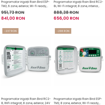
Programator irigații Rain Bird ESP-
Programator irigații Rain Bird RC2-
TM2, 6 zone, exterior, Wi-Fi ready,
8i, Wi-Fi integrat, 8 zone, interior,
24V
24V
951,73 RON
888,38 RON
841,00 RON
656,00 RON
-237 RON
-298 RON
Programator irigații Rain Bird RC2-
Programator irigații Rain Bird ESP-
8, WiFi integrat, 8 zone, exterior, 24V
TM2, 8 zone, exterior, Wi-Fi ready,