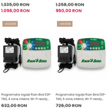
24V
1.335,00 RON
1.258,00 RON
1.098,00 RON
960,00 RON
-92 RON
-141 RON
Programator irigații Rain Bird ESP-
Programator irigații Rain Bird ESP-
TM2, 4 zone, interior, Wi-Fi ready,
TM2, 6 zone, interior, Wi-Fi ready,
24V
24V
632,00 RON
726,00 RON