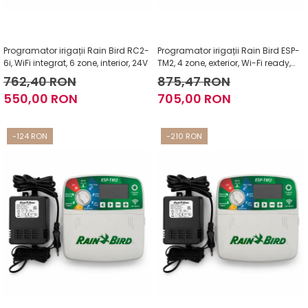
Programator irigații Rain Bird RC2-
Programator irigații Rain Bird ESP-
6i, WiFi integrat, 6 zone, interior, 24V
TM2, 4 zone, exterior, Wi-Fi ready,
24V
762,40 RON
875,47 RON
550,00 RON
705,00 RON
-124 RON
-210 RON