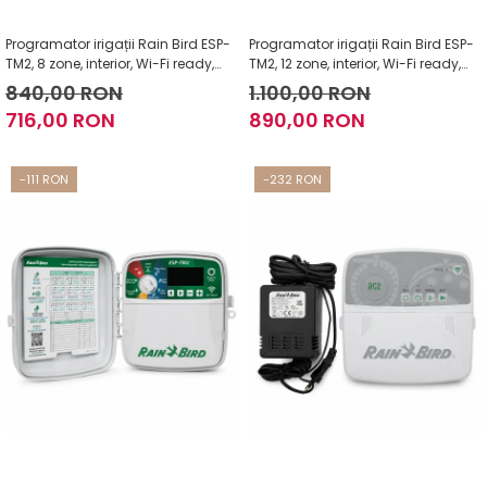
Programator irigații Rain Bird ESP-
Programator irigații Rain Bird ESP-
TM2, 8 zone, interior, Wi-Fi ready,
TM2, 12 zone, interior, Wi-Fi ready,
24V
24V
840,00 RON
1.100,00 RON
716,00 RON
890,00 RON
-111 RON
-232 RON