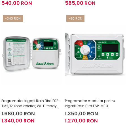
540,00 RON
585,00 RON
-340 RON
-80 RON
Programator irigații Rain Bird ESP-
Programator modular pentru
TM2, 12 zone, exterior, Wi-Fi ready,
irigatii Rain Bird ESP-ME 3
24V
1.680,00 RON
1.350,00 RON
1.340,00 RON
1.270,00 RON