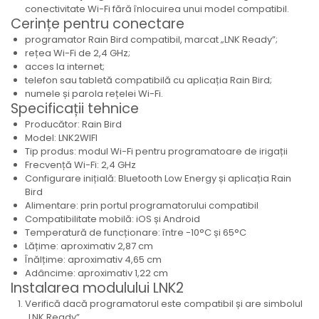
conectivitate Wi-Fi fără înlocuirea unui model compatibil.
Cerințe pentru conectare
programator Rain Bird compatibil, marcat „LNK Ready”;
rețea Wi-Fi de 2,4 GHz;
acces la internet;
telefon sau tabletă compatibilă cu aplicația Rain Bird;
numele și parola rețelei Wi-Fi.
Specificații tehnice
Producător: Rain Bird
Model: LNK2WIFI
Tip produs: modul Wi-Fi pentru programatoare de irigații
Frecvență Wi-Fi: 2,4 GHz
Configurare inițială: Bluetooth Low Energy și aplicația Rain
Bird
Alimentare: prin portul programatorului compatibil
Compatibilitate mobilă: iOS și Android
Temperatură de funcționare: între -10°C și 65°C
Lățime: aproximativ 2,87 cm
Înălțime: aproximativ 4,65 cm
Adâncime: aproximativ 1,22 cm
Instalarea modulului LNK2
Verifică dacă programatorul este compatibil și are simbolul
„LNK Ready”.