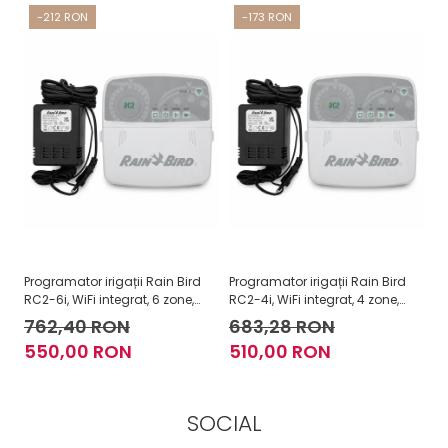
-212 RON
-173 RON
Programator irigații Rain Bird
Programator irigații Rain Bird
Pr
RC2-6i, WiFi integrat, 6 zone,
RC2-4i, WiFi integrat, 4 zone,
ES
interior, 24V
interior, 24V
re
762,40 RON
683,28 RON
8
550,00 RON
510,00 RON
7
SOCIAL