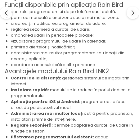
Funcții disponibile prin aplicația Rain Bird
controlul programatorului de pe telefon sau tabletă;
pornirea manuală a unei zone sau a mai multor zone;
crearea și modificarea programelor de udare;
reglarea sezonieră a duratei de udare;
amânarea udării în perioadele ploioase;
vizualizarea programului de udare în calendar;
primirea alertelor și notificărilor;
administrarea mai multor programatoare sau locații din
aceeași aplicație;
acordarea accesului către alte persoane.
Avantajele modulului Rain Bird LNK2
Control de la distanță:
gestionezi sistemul de irigații prin
internet.
Instalare rapidă:
modulul se introduce în portul dedicat al
programatorului.
Aplicație pentru iOS și Android:
programarea se face
direct de pe dispozitivul mobil.
Administrarea mai multor locații:
utilă pentru proprietari,
instalatori și firme de întreținere.
Reglare sezonieră:
permite adaptarea duratei de udare în
funcție de sezon.
Păstrarea programatorului existent:
adaugi