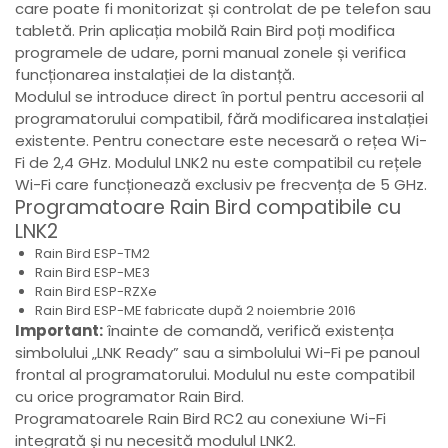
care poate fi monitorizat și controlat de pe telefon sau
tabletă. Prin aplicația mobilă Rain Bird poți modifica
programele de udare, porni manual zonele și verifica
funcționarea instalației de la distanță.
Modulul se introduce direct în portul pentru accesorii al
programatorului compatibil, fără modificarea instalației
existente. Pentru conectare este necesară o rețea Wi-
Fi de 2,4 GHz. Modulul LNK2 nu este compatibil cu rețele
Wi-Fi care funcționează exclusiv pe frecvența de 5 GHz.
Programatoare Rain Bird compatibile cu
LNK2
Rain Bird ESP-TM2
Rain Bird ESP-ME3
Rain Bird ESP-RZXe
Rain Bird ESP-ME fabricate după 2 noiembrie 2016
Important:
înainte de comandă, verifică existența
simbolului „LNK Ready” sau a simbolului Wi-Fi pe panoul
frontal al programatorului. Modulul nu este compatibil
cu orice programator Rain Bird.
Programatoarele Rain Bird RC2 au conexiune Wi-Fi
integrată și nu necesită modulul LNK2.