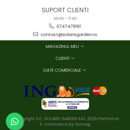
SUPORT CLIENTI
09.00 - 17.00
0747479161
contact@solarisgarden.ro
MAGAZINUL MEU
CLIENTI
DATE COMERCIALE
©Copyright S.C. SOLARIS GARDEN S.R.L 2026
Platforma
E-commerce by Gomag