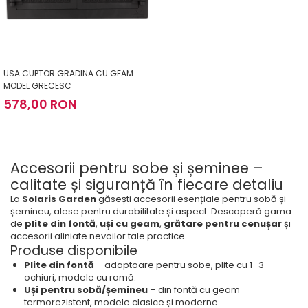
USA CUPTOR GRADINA CU GEAM
MODEL GRECESC
578,00 RON
Accesorii pentru sobe și șeminee –
calitate și siguranță în fiecare detaliu
La
Solaris Garden
găsești accesorii esențiale pentru sobă și
șemineu, alese pentru durabilitate și aspect. Descoperă gama
de
plite din fontă
,
uși cu geam
,
grătare pentru cenușar
și
accesorii aliniate nevoilor tale practice.
Produse disponibile
Plite din fontă
– adaptoare pentru sobe, plite cu 1–3
ochiuri, modele cu ramă.
Uși pentru sobă/șemineu
– din fontă cu geam
termorezistent, modele clasice și moderne.