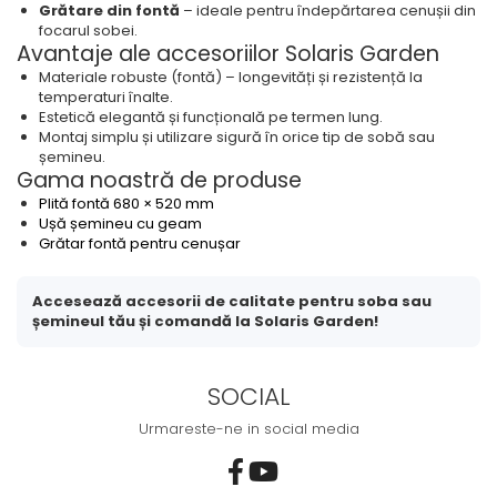
Grătare din fontă
– ideale pentru îndepărtarea cenușii din
focarul sobei.
Avantaje ale accesoriilor Solaris Garden
Materiale robuste (fontă) – longevități și rezistență la
temperaturi înalte.
Estetică elegantă și funcțională pe termen lung.
Montaj simplu și utilizare sigură în orice tip de sobă sau
șemineu.
Gama noastră de produse
Plită fontă 680 × 520 mm
Ușă șemineu cu geam
Grătar fontă pentru cenușar
Accesează accesorii de calitate pentru soba sau
șemineul tău și comandă la Solaris Garden!
SOCIAL
Urmareste-ne in social media