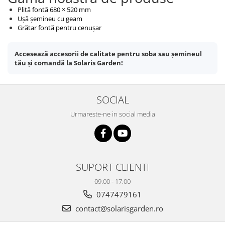
Plită fontă 680 × 520 mm
Ușă șemineu cu geam
Grătar fontă pentru cenușar
Accesează accesorii de calitate pentru soba sau șemineul
tău și comandă la Solaris Garden!
SOCIAL
Urmareste-ne in social media
SUPORT CLIENTI
09.00 - 17.00
0747479161
contact@solarisgarden.ro