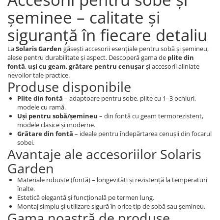
șeminee – calitate și
siguranță în fiecare detaliu
La
Solaris Garden
găsești accesorii esențiale pentru sobă și șemineu,
alese pentru durabilitate și aspect. Descoperă gama de
plite din
fontă
,
uși cu geam
,
grătare pentru cenușar
și accesorii aliniate
nevoilor tale practice.
Produse disponibile
Plite din fontă
– adaptoare pentru sobe, plite cu 1–3 ochiuri,
modele cu ramă.
Uși pentru sobă/șemineu
– din fontă cu geam termorezistent,
modele clasice și moderne.
Grătare din fontă
– ideale pentru îndepărtarea cenușii din focarul
sobei.
Avantaje ale accesoriilor Solaris
Garden
Materiale robuste (fontă) – longevități și rezistență la temperaturi
înalte.
Estetică elegantă și funcțională pe termen lung.
Montaj simplu și utilizare sigură în orice tip de sobă sau șemineu.
Gama noastră de produse