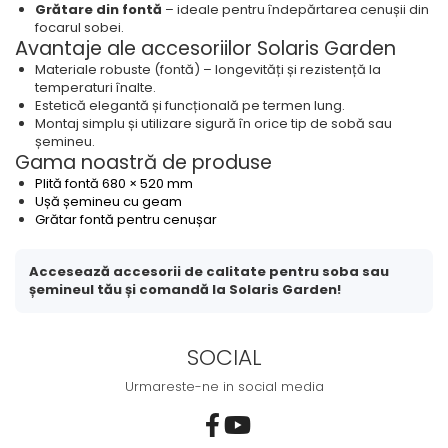
Grătare din fontă
– ideale pentru îndepărtarea cenușii din
focarul sobei.
Avantaje ale accesoriilor Solaris Garden
Materiale robuste (fontă) – longevități și rezistență la
temperaturi înalte.
Estetică elegantă și funcțională pe termen lung.
Montaj simplu și utilizare sigură în orice tip de sobă sau
șemineu.
Gama noastră de produse
Plită fontă 680 × 520 mm
Ușă șemineu cu geam
Grătar fontă pentru cenușar
Accesează accesorii de calitate pentru soba sau
șemineul tău și comandă la Solaris Garden!
SOCIAL
Urmareste-ne in social media