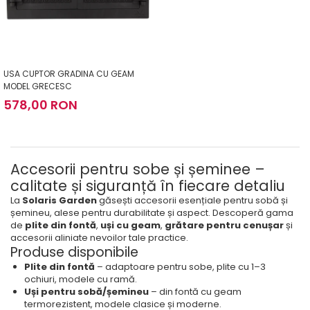
USA CUPTOR GRADINA CU GEAM
MODEL GRECESC
578,00 RON
Accesorii pentru sobe și șeminee –
calitate și siguranță în fiecare detaliu
La
Solaris Garden
găsești accesorii esențiale pentru sobă și
șemineu, alese pentru durabilitate și aspect. Descoperă gama
de
plite din fontă
,
uși cu geam
,
grătare pentru cenușar
și
accesorii aliniate nevoilor tale practice.
Produse disponibile
Plite din fontă
– adaptoare pentru sobe, plite cu 1–3
ochiuri, modele cu ramă.
Uși pentru sobă/șemineu
– din fontă cu geam
termorezistent, modele clasice și moderne.