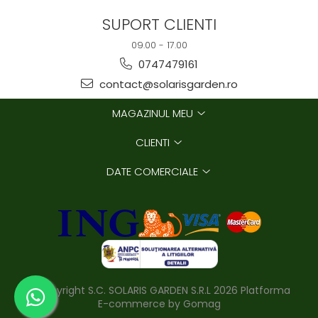
SUPORT CLIENTI
09.00 - 17.00
0747479161
contact@solarisgarden.ro
MAGAZINUL MEU
CLIENTI
DATE COMERCIALE
©Copyright S.C. SOLARIS GARDEN S.R.L 2026
Platforma
E-commerce by Gomag