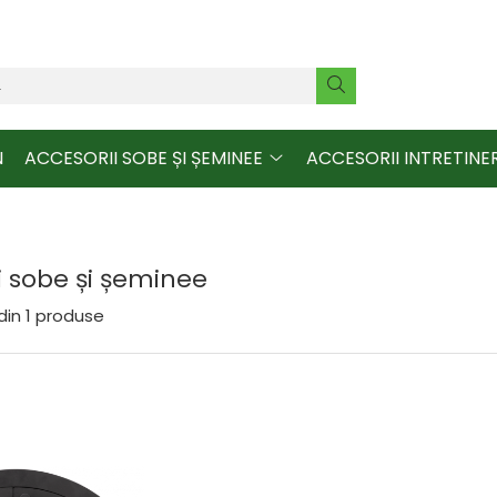
N
ACCESORII SOBE ȘI ȘEMINEE
ACCESORII INTRETINE
i sobe și șeminee
din
1
produse