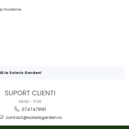
 și moderne.
ă la Solaris Garden!
SUPORT CLIENTI
09.00 - 17.00
0747479161
contact@solarisgarden.ro