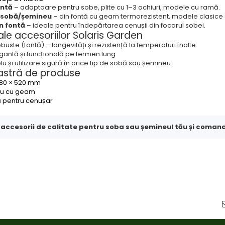
ontă
– adaptoare pentru sobe, plite cu 1–3 ochiuri, modele cu ramă.
u sobă/șemineu
– din fontă cu geam termorezistent, modele clasice
n fontă
– ideale pentru îndepărtarea cenușii din focarul sobei.
le accesoriilor Solaris Garden
buste (fontă) – longevități și rezistență la temperaturi înalte.
egantă și funcțională pe termen lung.
u și utilizare sigură în orice tip de sobă sau șemineu.
stră de produse
 680 × 520 mm
eu cu geam
ă pentru cenușar
ccesorii de calitate pentru soba sau șemineul tău și comand