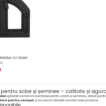
RADINA CU GEAM
SC
N
 pentru sobe și șeminee – calitate și sigura
rden
găsești accesorii esențiale pentru sobă și șemineu, alese pent
tare pentru cenușar
și accesorii aliniate nevoilor tale practice.
isponibile