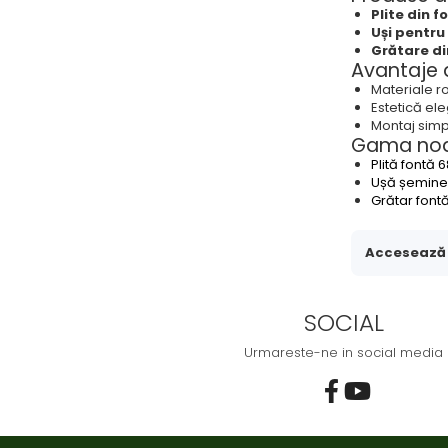
Plite din f
Uși pentr
Grătare di
Avantaje a
Materiale ro
Estetică el
Montaj simpl
Gama noa
Plită fontă
Ușă șemin
Grătar font
Accesează a
SOCIAL
Urmareste-ne in social media