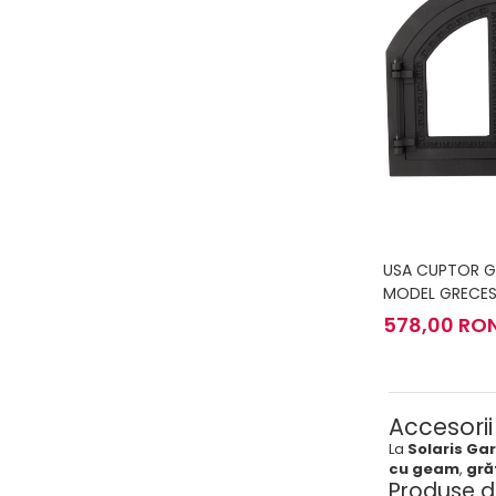
USA CUPTOR G
MODEL GRECE
578,00 RO
Accesorii
La
Solaris Ga
cu geam
,
gră
Produse d