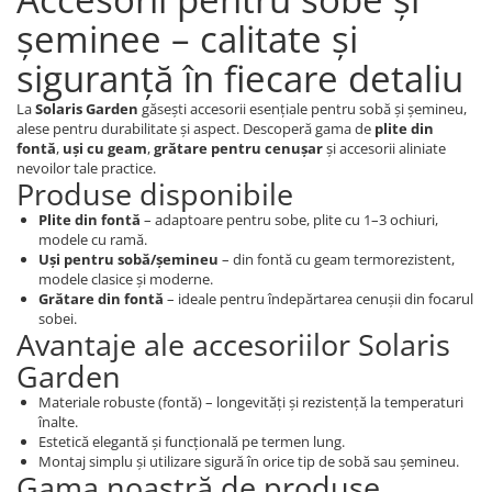
șeminee – calitate și
siguranță în fiecare detaliu
La
Solaris Garden
găsești accesorii esențiale pentru sobă și șemineu,
alese pentru durabilitate și aspect. Descoperă gama de
plite din
fontă
,
uși cu geam
,
grătare pentru cenușar
și accesorii aliniate
nevoilor tale practice.
Produse disponibile
Plite din fontă
– adaptoare pentru sobe, plite cu 1–3 ochiuri,
modele cu ramă.
Uși pentru sobă/șemineu
– din fontă cu geam termorezistent,
modele clasice și moderne.
Grătare din fontă
– ideale pentru îndepărtarea cenușii din focarul
sobei.
Avantaje ale accesoriilor Solaris
Garden
Materiale robuste (fontă) – longevități și rezistență la temperaturi
înalte.
Estetică elegantă și funcțională pe termen lung.
Montaj simplu și utilizare sigură în orice tip de sobă sau șemineu.
Gama noastră de produse