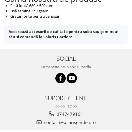
Plită fontă 680 × 520 mm
Ușă șemineu cu geam
Grătar fontă pentru cenușar
Accesează accesorii de calitate pentru soba sau șemineul
tău și comandă la Solaris Garden!
SOCIAL
Urmareste-ne in social media
SUPORT CLIENTI
09.00 - 17.00
0747479161
contact@solarisgarden.ro