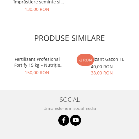
împrăștiere semințe și
îngrășăminte Easy Drop
130,00 RON
PRODUSE SIMILARE
Fertilizant Profesional
Revitalizant Gazon 1L
-2 RON
Fortify 15 kg – Nutriție
40,00 RON
Avansată și Protecție
150,00 RON
38,00 RON
SOCIAL
Urmareste-ne in social media