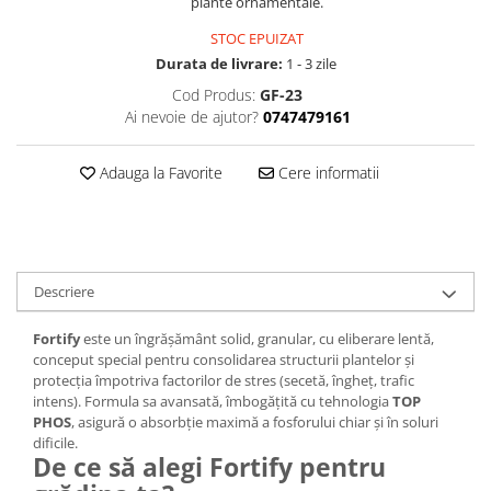
plante ornamentale.
STOC EPUIZAT
Durata de livrare:
1 - 3 zile
Cod Produs:
GF-23
Ai nevoie de ajutor?
0747479161
Adauga la Favorite
Cere informatii
Descriere
Fortify
este un îngrășământ solid, granular, cu eliberare lentă,
conceput special pentru consolidarea structurii plantelor și
protecția împotriva factorilor de stres (secetă, îngheț, trafic
intens). Formula sa avansată, îmbogățită cu tehnologia
TOP
PHOS
, asigură o absorbție maximă a fosforului chiar și în soluri
dificile.
De ce să alegi Fortify pentru