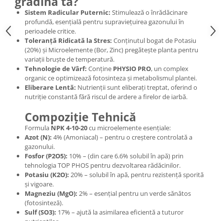
grădina ta?
Sistem Radicular Puternic:
Stimulează o înrădăcinare
profundă, esențială pentru supraviețuirea gazonului în
perioadele critice.
Toleranță Ridicată la Stres:
Conținutul bogat de Potasiu
(20%) și Microelemente (Bor, Zinc) pregătește planta pentru
variații bruște de temperatură.
Tehnologie de Vârf:
Conține
PHYSIO PRO
, un complex
organic ce optimizează fotosinteza și metabolismul plantei.
Eliberare Lentă:
Nutrienții sunt eliberați treptat, oferind o
nutriție constantă fără riscul de ardere a firelor de iarbă.
Compoziție Tehnică
Formula
NPK 4-10-20
cu microelemente esențiale:
Azot (N):
4% (Amoniacal) – pentru o creștere controlată a
gazonului.
Fosfor (P2O5):
10% – (din care 6.6% solubil în apă) prin
tehnologia TOP PHOS pentru dezvoltarea rădăcinilor.
Potasiu (K2O):
20% – solubil în apă, pentru rezistență sporită
și vigoare.
Magneziu (MgO):
2% – esențial pentru un verde sănătos
(fotosinteză).
Sulf (SO3):
17% – ajută la asimilarea eficientă a tuturor