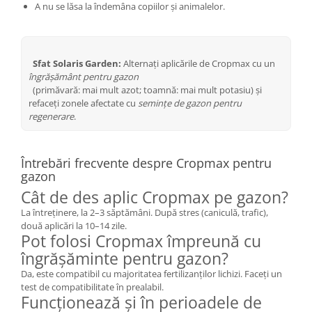
A nu se lăsa la îndemâna copiilor și animalelor.
Sfat Solaris Garden:
Alternați aplicările de Cropmax cu un
îngrășământ pentru gazon
(primăvară: mai mult azot; toamnă: mai mult potasiu) și
refaceți zonele afectate cu
semințe de gazon pentru
regenerare
.
Întrebări frecvente despre Cropmax pentru
gazon
Cât de des aplic Cropmax pe gazon?
La întreținere, la 2–3 săptămâni. După stres (caniculă, trafic),
două aplicări la 10–14 zile.
Pot folosi Cropmax împreună cu
îngrășăminte pentru gazon?
Da, este compatibil cu majoritatea fertilizanților lichizi. Faceți un
test de compatibilitate în prealabil.
Funcționează și în perioadele de