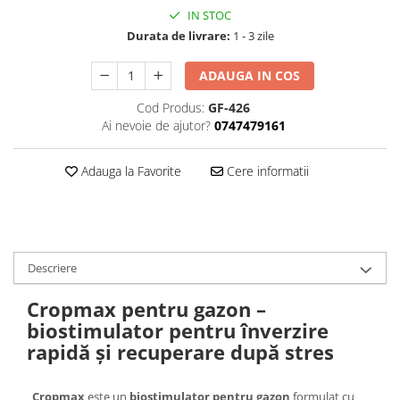
IN STOC
Durata de livrare:
1 - 3 zile
ADAUGA IN COS
Cod Produs:
GF-426
Ai nevoie de ajutor?
0747479161
Adauga la Favorite
Cere informatii
Descriere
Cropmax pentru gazon –
biostimulator pentru înverzire
rapidă și recuperare după stres
Cropmax
este un
biostimulator pentru gazon
formulat cu