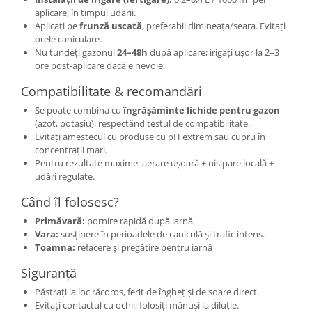
aplicare, în timpul udării.
Aplicați pe
frunză uscată
, preferabil dimineața/seara. Evitați
orele caniculare.
Nu tundeți gazonul
24–48h
după aplicare; irigați ușor la 2–3
ore post-aplicare dacă e nevoie.
Compatibilitate & recomandări
Se poate combina cu
îngrășăminte lichide pentru gazon
(azot, potasiu), respectând testul de compatibilitate.
Evitați amestecul cu produse cu pH extrem sau cupru în
concentrații mari.
Pentru rezultate maxime: aerare ușoară + nisipare locală +
udări regulate.
Când îl folosesc?
Primăvară:
pornire rapidă după iarnă.
Vara:
susținere în perioadele de caniculă și trafic intens.
Toamna:
refacere și pregătire pentru iarnă
Siguranță
Păstrați la loc răcoros, ferit de îngheț și de soare direct.
Evitați contactul cu ochii; folosiți mănuși la diluție.