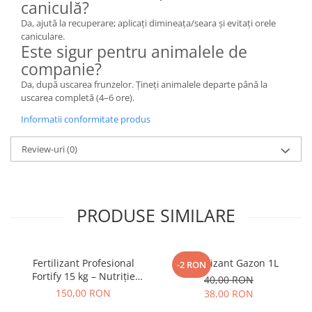
caniculă?
Da, ajută la recuperare; aplicați dimineața/seara și evitați orele
caniculare.
Este sigur pentru animalele de
companie?
Da, după uscarea frunzelor. Țineți animalele departe până la
uscarea completă (4–6 ore).
Informatii conformitate produs
Review-uri
(0)
PRODUSE SIMILARE
Fertilizant Profesional
Revitalizant Gazon 1L
-2 RON
Fortify 15 kg – Nutriție
40,00 RON
Avansată și Protecție
150,00 RON
38,00 RON