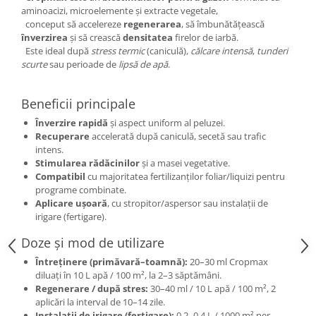
aminoacizi, microelemente și extracte vegetale,
conceput să accelereze
regenerarea
, să îmbunătățească
înverzirea
și să crească
densitatea
firelor de iarbă.
Este ideal după
stress termic
(caniculă),
călcare intensă
,
tunderi
scurte
sau perioade de
lipsă de apă
.
Beneficii principale
Înverzire rapidă
și aspect uniform al peluzei.
Recuperare
accelerată după caniculă, secetă sau trafic
intens.
Stimularea rădăcinilor
și a masei vegetative.
Compatibil
cu majoritatea fertilizanților foliar/liquizi pentru
programe combinate.
Aplicare ușoară
, cu stropitor/aspersor sau instalații de
irigare (fertigare).
Doze și mod de utilizare
Întreținere (primăvară–toamnă):
20–30 ml Cropmax
diluați în 10 L apă / 100 m², la 2–3 săptămâni.
Regenerare / după stres:
30–40 ml / 10 L apă / 100 m², 2
aplicări la interval de 10–14 zile.
Instalații de irigare (fertigare):
0,2–0,4 L / 1000 m² per