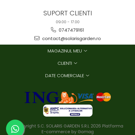
SUPORT CLIENTI
09.00 - 17.00
0747479161
contact@solarisgarden.ro
MAGAZINUL MEU
CLIENTI
DATE COMERCIALE
©Copyright S.C. SOLARIS GARDEN S.R.L 2026
Platforma
E-commerce by Gomag