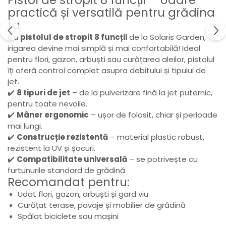
practică și versatilă pentru grădina
ta
Cu
pistolul de stropit 8 funcții
de la Solaris Garden,
irigarea devine mai simplă și mai confortabilă! Ideal
pentru flori, gazon, arbuști sau curățarea aleilor, pistolul
îți oferă control complet asupra debitului și tipului de
jet.
✔️
8 tipuri de jet
– de la pulverizare fină la jet puternic,
pentru toate nevoile.
✔️
Mâner ergonomic
– ușor de folosit, chiar și perioade
mai lungi.
✔️
Construcție rezistentă
– material plastic robust,
rezistent la UV și șocuri.
✔️
Compatibilitate universală
– se potrivește cu
furtunurile standard de grădină.
Recomandat pentru:
Udat flori, gazon, arbuști și gard viu
Curățat terase, pavaje și mobilier de grădină
Spălat biciclete sau mașini