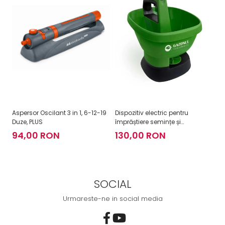
Aspersor Oscilant 3 in 1, 6-12-19
Dispozitiv electric pentru
As
Duze, PLUS
împrăștiere semințe și
3
îngrășăminte Easy Drop
94,00 RON
130,00 RON
SOCIAL
Urmareste-ne in social media