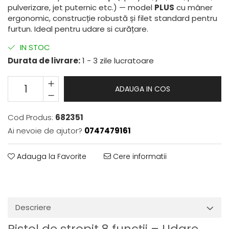
pulverizare, jet puternic etc.) — model
PLUS
cu mâner
ergonomic, construcție robustă și filet standard pentru
furtun. Ideal pentru udare si curățare.
IN STOC
Durata de livrare:
1 - 3 zile lucratoare
ADAUGA IN COS
Cod Produs:
682351
Ai nevoie de ajutor?
0747479161
Adauga la Favorite
Cere informatii
Descriere
Pistol de stropit 8 funcții – Udare