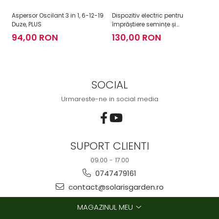
Aspersor Oscilant 3 in 1, 6-12-19
Dispozitiv electric pentru
As
Duze, PLUS
împrăștiere semințe și
3
îngrășăminte Easy Drop
94,00 RON
130,00 RON
SOCIAL
Urmareste-ne in social media
SUPORT CLIENTI
09.00 - 17.00
0747479161
contact@solarisgarden.ro
MAGAZINUL MEU