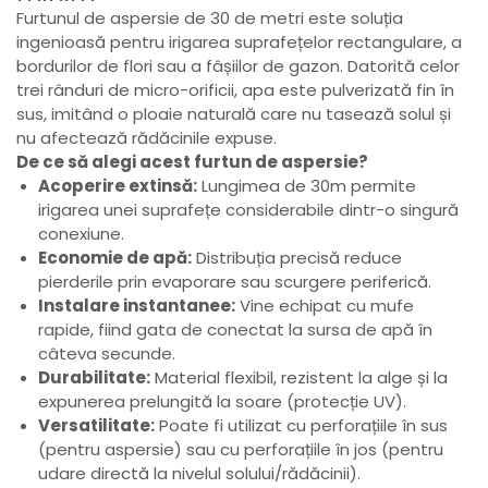
Furtunul de aspersie de 30 de metri este soluția
ingenioasă pentru irigarea suprafețelor rectangulare, a
bordurilor de flori sau a fâșiilor de gazon. Datorită celor
trei rânduri de micro-orificii, apa este pulverizată fin în
sus, imitând o ploaie naturală care nu tasează solul și
nu afectează rădăcinile expuse.
De ce să alegi acest furtun de aspersie?
Acoperire extinsă:
Lungimea de 30m permite
irigarea unei suprafețe considerabile dintr-o singură
conexiune.
Economie de apă:
Distribuția precisă reduce
pierderile prin evaporare sau scurgere periferică.
Instalare instantanee:
Vine echipat cu mufe
rapide, fiind gata de conectat la sursa de apă în
câteva secunde.
Durabilitate:
Material flexibil, rezistent la alge și la
expunerea prelungită la soare (protecție UV).
Versatilitate:
Poate fi utilizat cu perforațiile în sus
(pentru aspersie) sau cu perforațiile în jos (pentru
udare directă la nivelul solului/rădăcinii).