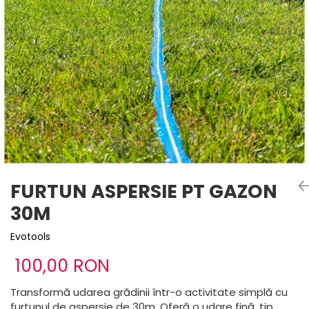
FURTUN ASPERSIE PT GAZON
30M
Evotools
100,00 RON
Transformă udarea grădinii într-o activitate simplă cu
furtunul de aspersie de 30m. Oferă o udare fină, tip