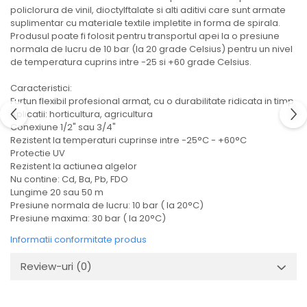
policlorura de vinil, dioctylftalate si alti aditivi care sunt armate
suplimentar cu materiale textile impletite in forma de spirala.
Produsul poate fi folosit pentru transportul apei la o presiune
normala de lucru de 10 bar (la 20 grade Celsius) pentru un nivel
de temperatura cuprins intre -25 si +60 grade Celsius.
Caracteristici:
Furtun flexibil profesional armat, cu o durabilitate ridicata in timp
Aplicatii: horticultura, agricultura
Conexiune 1/2" sau 3/4"
Rezistent la temperaturi cuprinse intre -25°C - +60°C
Protectie UV
Rezistent la actiunea algelor
Nu contine: Cd, Ba, Pb, FDO
Lungime 20 sau 50 m
Presiune normala de lucru: 10 bar ( la 20°C)
Presiune maxima: 30 bar ( la 20°C)
Informatii conformitate produs
Review-uri
(0)