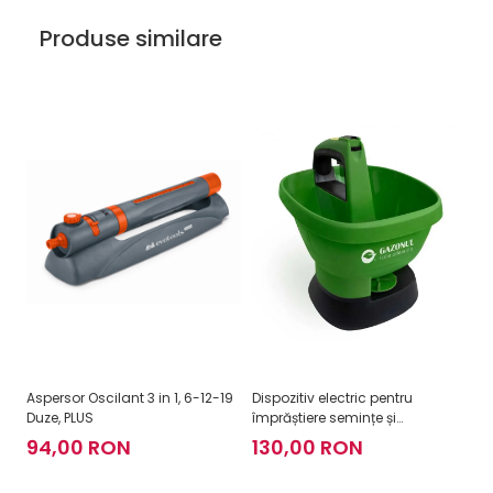
Produse similare
Aspersor Oscilant 3 in 1, 6-12-19
Dispozitiv electric pentru
As
Duze, PLUS
împrăștiere semințe și
3
îngrășăminte Easy Drop
94,00 RON
130,00 RON