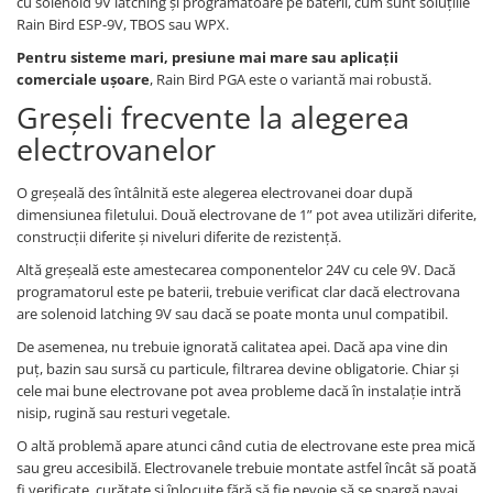
cu solenoid 9V latching și programatoare pe baterii, cum sunt soluțiile
Rain Bird ESP-9V, TBOS sau WPX.
Pentru sisteme mari, presiune mai mare sau aplicații
comerciale ușoare
, Rain Bird PGA este o variantă mai robustă.
Greșeli frecvente la alegerea
electrovanelor
O greșeală des întâlnită este alegerea electrovanei doar după
dimensiunea filetului. Două electrovane de 1” pot avea utilizări diferite,
construcții diferite și niveluri diferite de rezistență.
Altă greșeală este amestecarea componentelor 24V cu cele 9V. Dacă
programatorul este pe baterii, trebuie verificat clar dacă electrovana
are solenoid latching 9V sau dacă se poate monta unul compatibil.
De asemenea, nu trebuie ignorată calitatea apei. Dacă apa vine din
puț, bazin sau sursă cu particule, filtrarea devine obligatorie. Chiar și
cele mai bune electrovane pot avea probleme dacă în instalație intră
nisip, rugină sau resturi vegetale.
O altă problemă apare atunci când cutia de electrovane este prea mică
sau greu accesibilă. Electrovanele trebuie montate astfel încât să poată
fi verificate, curățate și înlocuite fără să fie nevoie să se spargă pavaj