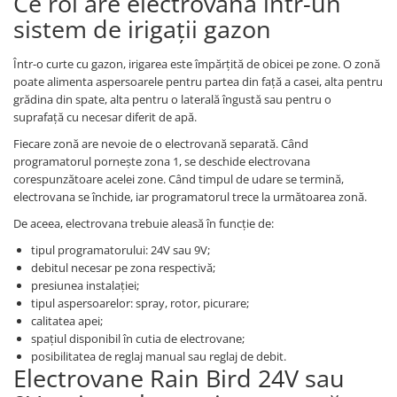
Ce rol are electrovana într-un
sistem de irigații gazon
Într-o curte cu gazon, irigarea este împărțită de obicei pe zone. O zonă
poate alimenta aspersoarele pentru partea din față a casei, alta pentru
grădina din spate, alta pentru o laterală îngustă sau pentru o
suprafață cu necesar diferit de apă.
Fiecare zonă are nevoie de o electrovană separată. Când
programatorul pornește zona 1, se deschide electrovana
corespunzătoare acelei zone. Când timpul de udare se termină,
electrovana se închide, iar programatorul trece la următoarea zonă.
De aceea, electrovana trebuie aleasă în funcție de:
tipul programatorului: 24V sau 9V;
debitul necesar pe zona respectivă;
presiunea instalației;
tipul aspersoarelor: spray, rotor, picurare;
calitatea apei;
spațiul disponibil în cutia de electrovane;
posibilitatea de reglaj manual sau reglaj de debit.
Electrovane Rain Bird 24V sau