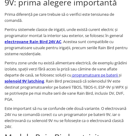
9V: prima alegere importantă
Prima diferență pe care trebuie să o verifici este tensiunea de
comandă.
Pentru sistemele clasice de irigații, unde există curent electric și
programator montat la interior sau exterior, se folosesc în general
electrovane Rain Bird 24V AC
. Acestea sunt compatibile cu
programatoare uzuale pentru irigații, precum seriile Rain Bird pentru
sisteme rezidențiale.
Pentru zone unde nu există alimentare electrică, de exemplu grădini
izolate, spații verzi fără acces la priză sau cămine de vane aflate
departe de casă, se folosesc soluții cu
programatoare pe baterii
și
solenoid 9V latching
. Rain Bird precizează că solenoidul 9V este
destinat programatoarelor pe baterii TBOS, TBOS-II, ESP-9V și WPX și
se potrivește pe mai multe serii de vane Rain Bird, inclusiv DV, DVF,
PGA.
Este important să nu se confunde cele două variante. O electrovană
24V nu se comandă corect cu un programator pe baterii 9V, iar o
electrovană cu solenoid 9V nu se folosește ca o electrovană clasică
24V.