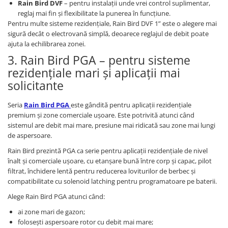
Rain Bird DVF
– pentru instalații unde vrei control suplimentar,
reglaj mai fin și flexibilitate la punerea în funcțiune.
Pentru multe sisteme rezidențiale, Rain Bird DVF 1” este o alegere mai
sigură decât o electrovană simplă, deoarece reglajul de debit poate
ajuta la echilibrarea zonei.
3. Rain Bird PGA – pentru sisteme
rezidențiale mari și aplicații mai
solicitante
Seria
Rain Bird PGA
este gândită pentru aplicații rezidențiale
premium și zone comerciale ușoare. Este potrivită atunci când
sistemul are debit mai mare, presiune mai ridicată sau zone mai lungi
de aspersoare.
Rain Bird prezintă PGA ca serie pentru aplicații rezidențiale de nivel
înalt și comerciale ușoare, cu etanșare bună între corp și capac, pilot
filtrat, închidere lentă pentru reducerea loviturilor de berbec și
compatibilitate cu solenoid latching pentru programatoare pe baterii.
Alege Rain Bird PGA atunci când:
ai zone mari de gazon;
folosești aspersoare rotor cu debit mai mare;