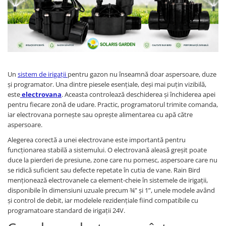
Un
sistem de irigații
pentru gazon nu înseamnă doar aspersoare, duze
și programator. Una dintre piesele esențiale, deși mai puțin vizibilă,
este
electrovana
. Aceasta controlează deschiderea și închiderea apei
pentru fiecare zonă de udare. Practic, programatorul trimite comanda,
iar electrovana pornește sau oprește alimentarea cu apă către
aspersoare.
Alegerea corectă a unei electrovane este importantă pentru
funcționarea stabilă a sistemului. O electrovană aleasă greșit poate
duce la pierderi de presiune, zone care nu pornesc, aspersoare care nu
se ridică suficient sau defecte repetate în cutia de vane. Rain Bird
menționează electrovanele ca element-cheie în sistemele de irigații,
disponibile în dimensiuni uzuale precum ¾” și 1”, unele modele având
și control de debit, iar modelele rezidențiale fiind compatibile cu
programatoare standard de irigații 24V.