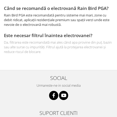
Când se recomandă o electrovană Rain Bird PGA?
Rain Bird PGA este recomandată pentru sisteme mai mari, zone cu
debit ridicat, aplicații rezidențiale premium sau spații verzi unde este
nevoie de o electrovană mai robustă.
Este necesar filtrul înaintea electrovanei?
Da, filtrarea este recomandată mai ales când apa provine din puț, bazin
sau alte surse cu impurități. Filtrul ajută la protejarea electrovanei și
reduce riscul de blocare.
SOCIAL
Urmareste-ne in social media
SUPORT CLIENTI