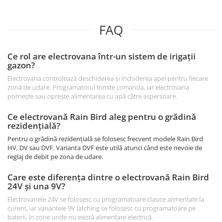
FAQ
Ce rol are electrovana într-un sistem de irigații
gazon?
Electrovana controlează deschiderea și închiderea apei pentru fiecare
zonă de udare. Programatorul trimite comanda, iar electrovana
pornește sau oprește alimentarea cu apă către aspersoare.
Ce electrovană Rain Bird aleg pentru o grădină
rezidențială?
Pentru o grădină rezidențială se folosesc frecvent modele Rain Bird
HV, DV sau DVF. Varianta DVF este utilă atunci când este nevoie de
reglaj de debit pe zona de udare.
Care este diferența dintre o electrovană Rain Bird
24V și una 9V?
Electrovanele 24V se folosesc cu programatoare clasice alimentate la
curent, iar variantele 9V latching se folosesc cu programatoare pe
baterii, în zone unde nu există alimentare electrică.