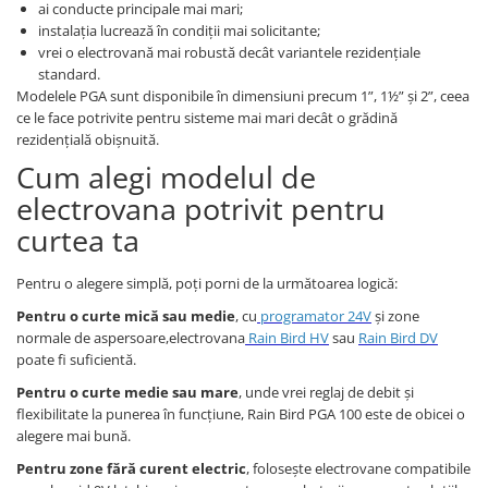
ai conducte principale mai mari;
instalația lucrează în condiții mai solicitante;
vrei o electrovană mai robustă decât variantele rezidențiale
standard.
Modelele PGA sunt disponibile în dimensiuni precum 1”, 1½” și 2”, ceea
ce le face potrivite pentru sisteme mai mari decât o grădină
rezidențială obișnuită.
Cum alegi modelul de
electrovana potrivit pentru
curtea ta
Pentru o alegere simplă, poți porni de la următoarea logică:
Pentru o curte mică sau medie
, cu
programator 24V
și zone
normale de aspersoare,electrovana
Rain Bird HV
sau
Rain Bird DV
poate fi suficientă.
Pentru o curte medie sau mare
, unde vrei reglaj de debit și
flexibilitate la punerea în funcțiune, Rain Bird PGA 100 este de obicei o
alegere mai bună.
Pentru zone fără curent electric
, folosește electrovane compatibile