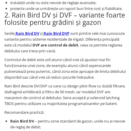
instalații unde nu este nevoie de reglaje avansate;
proiecte unde se urmărește un raport bun între cost și fiabilitate.
2. Rain Bird DV și DVF – variante foarte
folosite pentru grădini și gazon
Seriile
Rain Bird DV
și
Rain Bird DVF
sunt printre cele mai cunoscute
variante pentru sisteme rezidențiale de irigații. Diferența principală
este că modelul
DVF are control de debit
, ceea ce permite reglarea
debitului care trece prin vană.
Controlul de debit este util atunci când vrei să ajustezi mai fin
funcționarea unei zone, de exemplu atunci când aspersoarele
pulverizează prea puternic, când zona este aproape de limita debitului
disponibil sau când vrei să reduci șocurile hidraulice.
Rain Bird descrie DV/DVF ca vane cu design pilot-flow cu dublă filtrare,
diafragmă echilibrată și filtru de 90 mesh, iar modelul DVF are
mecanism de control al debitului. Seria acceptă și solenoid latching
TBOS pentru utilizare cu majoritatea programatoarelor pe baterii.
Recomandare practică:
Rain Bird DV
– pentru zone standard de gazon, unde nu ai nevoie
de reglaj de debit;