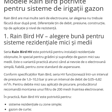
Modele Rain Bird potrivite
pentru sisteme de irigații gazon
Rain Bird are mai multe serii de electrovane, iar alegerea nu trebuie
făcută doar după preț. Diferențele țin de debit, presiune, construcție,
tip de aplicație și nivel de rezistență.
1. Rain Bird HV – alegere bună pentru
sisteme rezidențiale mici și medii
Seria
Rain Bird HV
este potrivită pentru instalații rezidențiale
obișnuite, în special pentru grădini și suprafețe de gazon mici sau
medii. Este o variantă practică atunci când ai nevoie de o electrovană
simplă, fiabilă, pentru zone standard de aspersoare.
Conform specificațiilor Rain Bird, seria HV funcționează într-un interval
de presiune de 1,0–10,3 bar și are un interval de debit de 0,05–6,82
m³/h. Pentru debite mici sau aplicații de picurare, producătorul
recomandă montarea unui filtru de 200 mesh înaintea electrovanei.
În practică, Rain Bird HV este potrivită pentru:
sisteme rezidențiale cu zone simple;
gazon de curte;