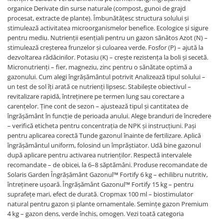
organice Derivate din surse naturale (compost, gunoi de grajd
procesat, extracte de plante). Îmbunătățesc structura solului și
stimulează activitatea microorganismelor benefice. Ecologice și sigure
pentru mediu. Nutrienții esențiali pentru un gazon sănătos Azot (N) –
stimulează creșterea frunzelor și culoarea verde. Fosfor (P) – ajută la
dezvoltarea rădăcinilor. Potasiu (K) – crește rezistența la boli și secetă.
Micronutrienți – fier, magneziu, zinc pentru o sănătate optimă a
gazonului. Cum alegi îngrășământul potrivit Analizează tipul solului –
un test de sol îți arată ce nutrienți lipsesc. Stabilește obiectivul –
revitalizare rapidă, întreținere pe termen lung sau corectare a
carențelor. Ține cont de sezon – ajustează tipul și cantitatea de
îngrășământ în funcție de perioada anului. Alege branduri de încredere
– verifică eticheta pentru concentrația de NPK și instrucțiuni. Pași
pentru aplicarea corectă Tunde gazonul înainte de fertilizare. Aplică
îngrășământul uniform, folosind un împrăștiator. Udă bine gazonul
după aplicare pentru activarea nutrienților. Respectă intervalele
recomandate – de obicei, la 6–8 săptămâni. Produse recomandate de
Solaris Garden Îngrășământ Gazonul™ Fortify 6 kg – echilibru nutritiv,
întreținere ușoară. Îngrășământ Gazonul™ Fortify 15 kg – pentru
suprafețe mari, efect de durată. Cropmax 100 ml – biostimulator
natural pentru gazon și plante ornamentale. Semințe gazon Premium
4 kg – gazon dens, verde închis, omogen. Vezi toată categoria