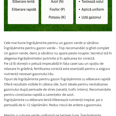
Cele mai bune îngrășăminte pentru un gazon verde și sănătos
Îngrășăminte pentru gazon verde – Top recomandări și ghid complet
Un gazon verde, dens și sănătos nu apare peste noapte. Secretul stă în
alegerea îngrășămintelor potrivite și în aplicarea lor corectă.
Fie că îți dorești o peluză impecabilă în fața casei sau un spațiu de
relaxare în grădină, fertilizarea corectă este esențială pentru a asigura
nutrienții necesari gazonului tău.
Tipuri de îngrășăminte pentru gazon Îngrășăminte cu eliberare rapidă
Oferă rezultate vizibile în câteva zile. Sunt ideale pentru revitalizarea
gazonului după perioade de stres (secetă, trafic intens). Recomandate
pentru corectarea rapidă a carențelor de azot.
Îngrășăminte cu eliberare lentă Eliberează nutrienții treptat, pe o
perioadă de 6–12 săptămâni. Reduc riscul de ardere a gazonului.
Mențin o culoare verde uniformă pe termen lung. Îngrășăminte