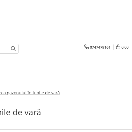
0747479161
0,00
rea gazonului în lunile de vară
nile de vară