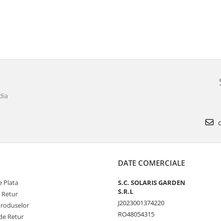
dia
c
DATE COMERCIALE
 Plata
S.C. SOLARIS GARDEN
S.R.L
e Retur
J2023001374220
Produselor
RO48054315
de Retur