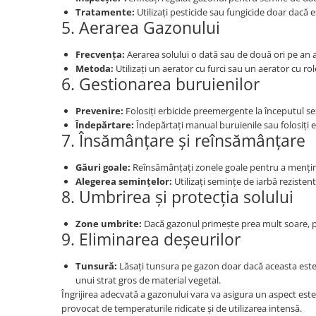
Tratamente:
Utilizați pesticide sau fungicide doar dacă 
5. Aerarea Gazonului
Frecvența:
Aerarea solului o dată sau de două ori pe an a
Metoda:
Utilizați un aerator cu furci sau un aerator cu rol
6. Gestionarea buruienilor
Prevenire:
Folosiți erbicide preemergente la începutul se
Îndepărtare:
Îndepărtați manual buruienile sau folosiți er
7. Însămânțare și reînsămânțare
Găuri goale:
Reînsămânțați zonele goale pentru a mențin
Alegerea semințelor:
Utilizați semințe de iarbă rezistent
8. Umbrirea și protecția solului
Zone umbrite:
Dacă gazonul primește prea mult soare, p
9. Eliminarea deșeurilor
Tunsură:
Lăsați tunsura pe gazon doar dacă aceasta este 
unui strat gros de material vegetal.
Îngrijirea adecvată a gazonului vara va asigura un aspect estet
provocat de temperaturile ridicate și de utilizarea intensă.