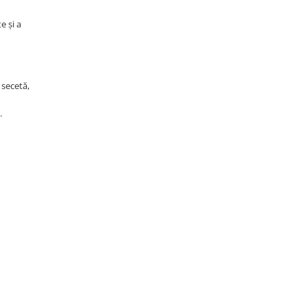
e și a
 secetă,
.