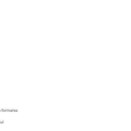
ta formarea
sul