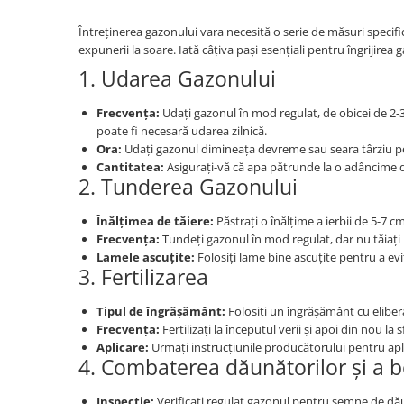
Întreținerea gazonului vara necesită o serie de măsuri specific
expunerii la soare. Iată câțiva pași esențiali pentru îngrijirea 
1. Udarea Gazonului
Frecvența:
Udați gazonul în mod regulat, de obicei de 2-3
poate fi necesară udarea zilnică.
Ora:
Udați gazonul dimineața devreme sau seara târziu pe
Cantitatea:
Asigurați-vă că apa pătrunde la o adâncime de
2. Tunderea Gazonului
Înălțimea de tăiere:
Păstrați o înălțime a ierbii de 5-7 cm
Frecvența:
Tundeți gazonul în mod regulat, dar nu tăiați m
Lamele ascuțite:
Folosiți lame bine ascuțite pentru a evit
3. Fertilizarea
Tipul de îngrășământ:
Folosiți un îngrășământ cu eliber
Frecvența:
Fertilizați la începutul verii și apoi din nou la sf
Aplicare:
Urmați instrucțiunile producătorului pentru apl
4. Combaterea dăunătorilor și a bo
Inspecție:
Verificați regulat gazonul pentru semne de dăun