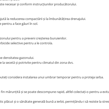
este necesar și conform instrucțiunilor producătorului.
jută la reducerea compactării și la îmbunătățirea drenajului.
e pentru a face găuri în sol.
zonului pentru a preveni creșterea buruienilor.
bicide selective pentru a le controla.
e densitatea gazonului.
e la secetă și potrivite pentru climatul din zona dvs.
uteți considera instalarea unui umbrar temporar pentru a proteja iarba.
fin mărunțită și se poate descompune rapid, altfel colectați-o pentru a evi
ic plăcut și o sănătate generală bună a ierbii, permițându-i să reziste la stre