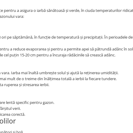
e pentru a asigura o iarbă sănătoasă și verde, în ciuda temperaturilor ridicat
gazonului vara:
 ori pe săptămână, în funcție de temperatură și precipitații. În perioadele de
ntru a reduce evaporarea și pentru a permite apei să pătrundă adânc în sol
 cel puțin 15-20 cm pentru a încuraja rădăcinile să crească adânc.
 vara. Iarba mai înaltă umbrește solul și ajută la reținerea umidității.
ai mult de o treime din înălțimea totală a ierbii la fiecare tundere.
a ruperea și stresarea ierbii.
are lentă specific pentru gazon.
ârșitul verii.
icarea corectă.
lilor
ători și boli.