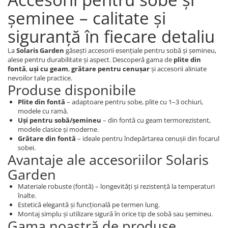
șeminee – calitate și
siguranță în fiecare detaliu
La
Solaris Garden
găsești accesorii esențiale pentru sobă și șemineu,
alese pentru durabilitate și aspect. Descoperă gama de
plite din
fontă
,
uși cu geam
,
grătare pentru cenușar
și accesorii aliniate
nevoilor tale practice.
Produse disponibile
Plite din fontă
– adaptoare pentru sobe, plite cu 1–3 ochiuri,
modele cu ramă.
Uși pentru sobă/șemineu
– din fontă cu geam termorezistent,
modele clasice și moderne.
Grătare din fontă
– ideale pentru îndepărtarea cenușii din focarul
sobei.
Avantaje ale accesoriilor Solaris
Garden
Materiale robuste (fontă) – longevități și rezistență la temperaturi
înalte.
Estetică elegantă și funcțională pe termen lung.
Montaj simplu și utilizare sigură în orice tip de sobă sau șemineu.
Gama noastră de produse