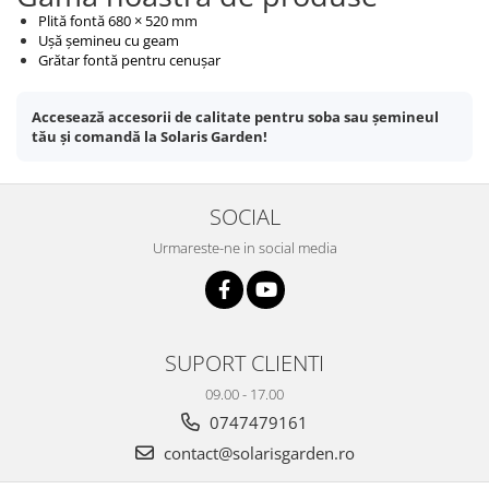
Plită fontă 680 × 520 mm
Ușă șemineu cu geam
Grătar fontă pentru cenușar
Accesează accesorii de calitate pentru soba sau șemineul
tău și comandă la Solaris Garden!
SOCIAL
Urmareste-ne in social media
SUPORT CLIENTI
09.00 - 17.00
0747479161
contact@solarisgarden.ro