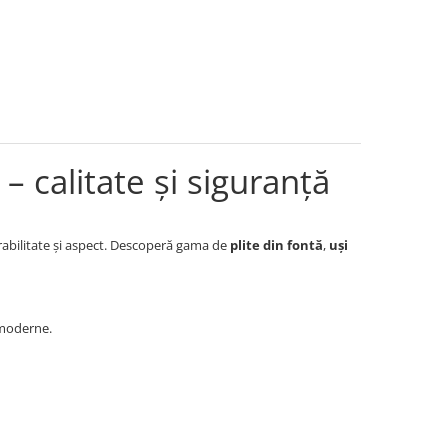
– calitate și siguranță
rabilitate și aspect. Descoperă gama de
plite din fontă
,
uși
 moderne.