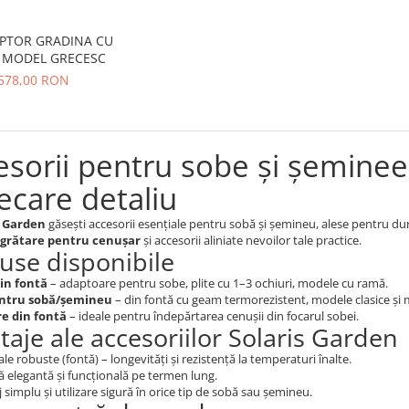
PTOR GRADINA CU
 MODEL GRECESC
578,00 RON
sorii pentru sobe și șeminee 
iecare detaliu
s Garden
găsești accesorii esențiale pentru sobă și șemineu, alese pentru du
grătare pentru cenușar
și accesorii aliniate nevoilor tale practice.
use disponibile
din fontă
– adaptoare pentru sobe, plite cu 1–3 ochiuri, modele cu ramă.
entru sobă/șemineu
– din fontă cu geam termorezistent, modele clasice și
e din fontă
– ideale pentru îndepărtarea cenușii din focarul sobei.
taje ale accesoriilor Solaris Garden
le robuste (fontă) – longevități și rezistență la temperaturi înalte.
ă elegantă și funcțională pe termen lung.
simplu și utilizare sigură în orice tip de sobă sau șemineu.