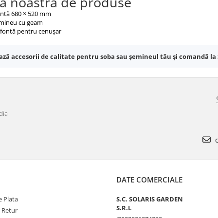
 noastră de produse
fontă 680 × 520 mm
mineu cu geam
 fontă pentru cenușar
ză accesorii de calitate pentru soba sau șemineul tău și comandă la 
dia
c
DATE COMERCIALE
 Plata
S.C. SOLARIS GARDEN
S.R.L
e Retur