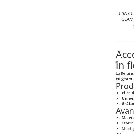
USA CU
GEAM
Acce
în f
La
Solari
cu geam
,
Prod
Plite 
Uși p
Grătar
Avan
Materia
Estetic
Montaj 