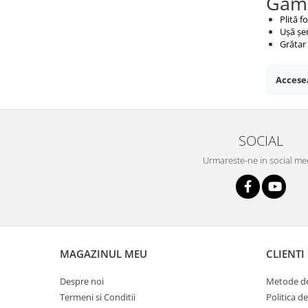
Gama
Plită 
Ușă șe
Grătar
Accesea
SOCIAL
Urmareste-ne in social me
MAGAZINUL MEU
CLIENTI
Despre noi
Metode de
Termeni si Conditii
Politica d